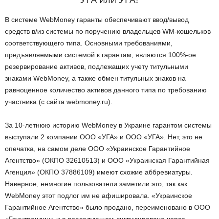
В системе WebMoney гаранты обеспечивают ввод/вывод
средств в/из системы по поручению владельцев WM-кошельков
соответствующего типа. Основными требованиями,
предъявляемыми системой к гарантам, являются 100%-ое
резервирование активов, подлежащих учету титульными
знаками WebMoney, а также обмен титульных знаков на
равноценное количество активов данного типа по требованию
участника (с сайта webmoney.ru).
За 10-летнюю историю WebMoney в Украине гарантом системы
выступали 2 компании ООО «УГА» и ООО «УГА». Нет, это не
опечатка, на самом деле ООО «Украинское Гарантийное
Агентство» (ОКПО 32610513) и ООО «Украинская Гарантийная
Агенция» (ОКПО 37886109) имеют схожие аббревиатуры.
Наверное, немногие пользователи заметили это, так как
WebMoney этот подлог им не афишировала. «Украинское
Гарантийное Агентство» было продано, переименовано в ООО
«Гринтреидин» и в последующем ликвидировано через