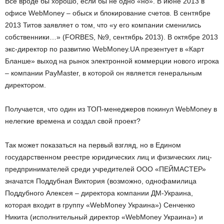
Все вроде бы хорошо, если бы не одно «но». В июне 2013 в
офисе WebMoney – обыск и блокирование счетов. В сентябре
2013 Титов заявляет о том, что «у его компании сменились
собственники…» (FORBES, №9, сентябрь 2013). В октябре 2013
экс-директор по развитию WebMoney.UA презентует в «Карт
Бланше» выход на рынок электронной коммерции нового игрока
– компании PayMaster, в которой он является генеральным
директором.
Получается, что один из ТОП-менеджеров покинул WebMoney в
нелегкие времена и создал свой проект?
Так может показаться на первый взгляд, но в Едином
государственном реестре юридических лиц и физических лиц-
предпринимателей среди учредителей ООО «ПЕЙМАСТЕР»
значатся Поддубная Виктория (возможно, однофамилица
Поддубного Алексея – директора компании ДМ-Украина,
которая входит в группу «WebMoney Украина») Сенченко
Никита (исполнительный директор «WebMoney Украина») и