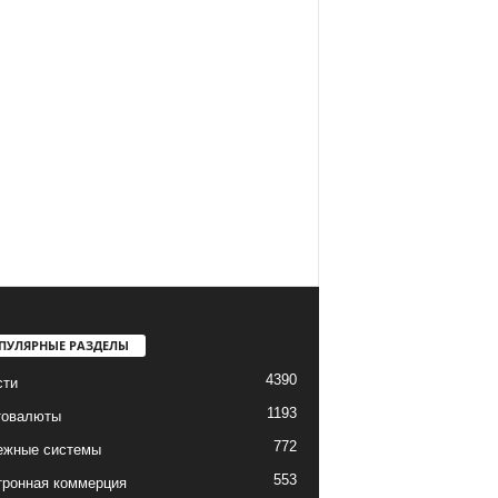
ПУЛЯРНЫЕ РАЗДЕЛЫ
4390
сти
1193
товалюты
772
ежные системы
553
тронная коммерция