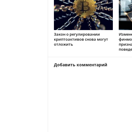
Закон о регулировании
Измен
криптоактивов снова могут
финмо
отложить
призн
повед
Добавить комментарий