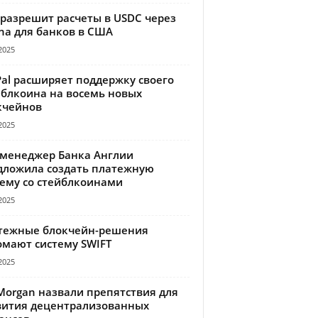
 разрешит расчеты в USDC через
na для банков в США
2025
Pal расширяет поддержку своего
йблкоина на восемь новых
кчейнов
2025
-менеджер Банка Англии
дложила создать платежную
тему со стейблкоинами
2025
тежные блокчейн-решения
омают систему SWIFT
2025
Morgan назвали препятствия для
вития децентрализованных