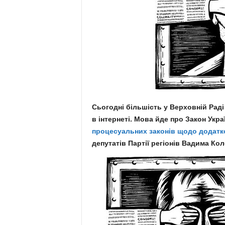
.
c
o
m
.
Сьогодні більшість у Верховній Рад
в інтернеті. Мова йде про Закон Укра
u
процесуальних законів щодо додатко
a
депутатів Партії регіонів Вадима Ко