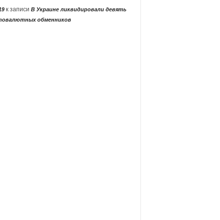
к записи
19
В Украине ликвидировали девять
товалютных обменников