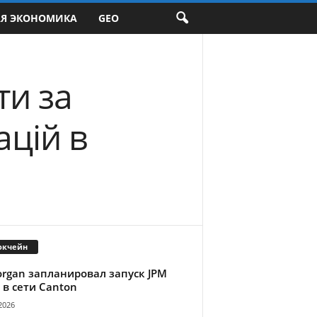
АЯ ЭКОНОМИКА
GEO
ти за
ацій в
окчейн
organ запланировал запуск JPM
 в сети Canton
2026