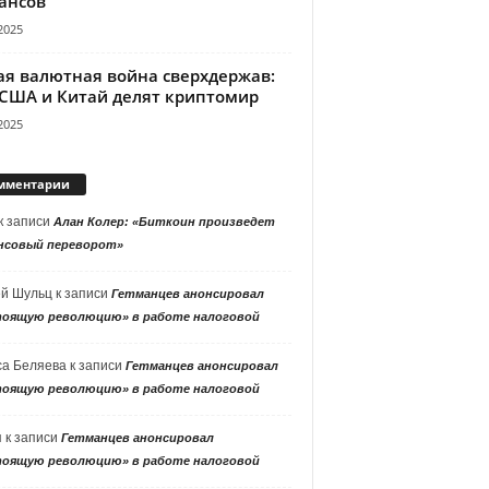
ансов
2025
ая валютная война сверхдержав:
 США и Китай делят криптомир
2025
мментарии
к записи
Алан Колер: «Биткоин произведет
нсовый переворот»
ей Шульц
к записи
Гетманцев анонсировал
тоящую революцию» в работе налоговой
са Беляева
к записи
Гетманцев анонсировал
тоящую революцию» в работе налоговой
я
к записи
Гетманцев анонсировал
тоящую революцию» в работе налоговой