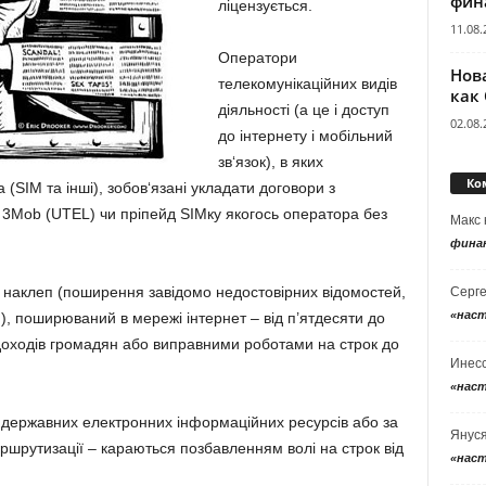
фин
ліцензується.
11.08.
Оператори
Нов
телекомунікаційних видів
как
діяльності (а це і доступ
02.08.
до інтернету і мобільний
зв‘язок), в яких
Ко
 (SIM та інші), зобов‘язані укладати договори з
у 3Mob (UTEL) чи пріпейд SIMку якогось оператора без
Макс
фина
 наклеп (поширення завідомо недостовірних відомостей,
Серг
«нас
би), поширюваний в мережі інтернет – від п’ятдесяти до
доходів громадян або виправними роботами на строк до
Инес
«нас
 державних електронних інформаційних ресурсів або за
Янус
ршрутизації – караються позбавленням волі на строк від
«нас