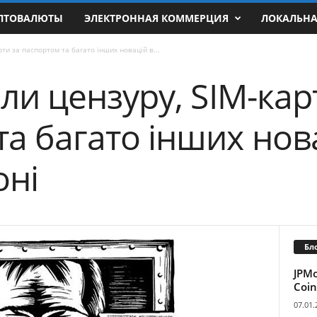
ПТОВАЛЮТЫ
ЭЛЕКТРОННАЯ КОММЕРЦИЯ
ЛОКАЛЬН
рти за паспортом та багато інших новацій в...
ели цензуру, SIM-кар
а багато інших нов
оні
Бл
JPM
Coin
07.01.