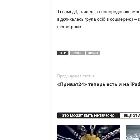
Ті самі дії, вчинені за попередньою змо
відкликалась група осіб в соцмережі) – 
шести років.
ТЕГИ
ЗАКОН
ПРАВО
Предыдущая статья
«Приват24» теперь есть и на iPa
ЭТО МОЖЕТ БЫТЬ ИНТЕРЕСНО
ЕЩЕ ОТ 