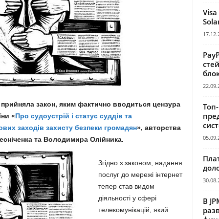
Visa
Sola
17.12.
Pay
сте
бло
22.09.
і прийняла закон, яким фактично вводиться цензура
Топ
пре
їни «
Про судоустрій і статус суддів та
сис
вих заходів захисту безпеки громадян
», авторства
05.09.
лесніченка та Володимира Олійника.
Пла
Згідно з законом, надання
дол
послуг до мережі інтернет
30.08.
тепер став видом
діяльності у сфері
В JP
раз
телекомунікацій, який