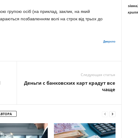
slawa
вою групою осіб (на приклад, заклик, на який
крип
караються позбавленням волі на строк від трьох до
Джерело
Следующая статья
d
Деньги с банковских карт крадут все
чаще
АВТОРА