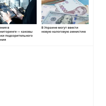
ения в
В Украине могут ввести
ниторинге — каковы
новую налоговую амнистию
аки подозрительного
ения