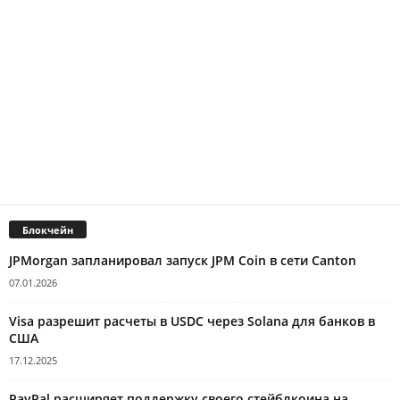
Блокчейн
JPMorgan запланировал запуск JPM Coin в сети Canton
07.01.2026
Visa разрешит расчеты в USDC через Solana для банков в
США
17.12.2025
PayPal расширяет поддержку своего стейблкоина на