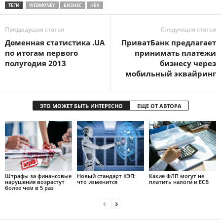
ТЕГИ
WEBMONEY
БИЗНЕС
НБУ
Предыдущая статья
Следующая статья
Доменная статистика .UA
ПриватБанк предлагает
по итогам первого
принимать платежи
полугодия 2013
бизнесу через
мобильный эквайринг
ЭТО МОЖЕТ БЫТЬ ИНТЕРЕСНО
ЕЩЕ ОТ АВТОРА
Штрафы за финансовые
Новый стандарт КЭП:
Какие ФЛП могут не
нарушения возрастут
что изменится
платить налоги и ЕСВ
более чем в 5 раз