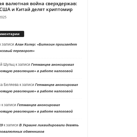
ая валютная война сверхдержав:
 США и Китай делят криптомир
2025
мментарии
к записи
Алан Колер: «Биткоин произведет
нсовый переворот»
ей Шульц
к записи
Гетманцев анонсировал
тоящую революцию» в работе налоговой
са Беляева
к записи
Гетманцев анонсировал
тоящую революцию» в работе налоговой
я
к записи
Гетманцев анонсировал
тоящую революцию» в работе налоговой
к записи
19
В Украине ликвидировали девять
товалютных обменников