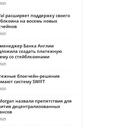
2025
Pal расширяет поддержку своего
йблкоина на восемь новых
кчейнов
2025
-менеджер Банка Англии
дложила создать платежную
тему со стейблкоинами
2025
тежные блокчейн-решения
омают систему SWIFT
2025
Morgan назвали препятствия для
вития децентрализованных
ансов
2025