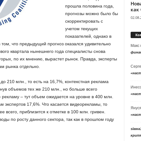
Нов
прошла половина года,
как
прогнозы можно было бы
02.08.
скорректировать с
учетом текущих
Ко
показателей, однако в
 том, что предыдущий прогноз оказался удивительно
Макс
рвого квартала нынешнего года специалисты снова
фина
оторых, по их мнению, вырастет рынок. Правда, эксперты
ам рынка отдельно.
Серг
«нас
 до 210 млн., то есть на 16,7%, контекстная реклама
Инес
гнув объемов тех же 210 млн., но больше всего
«нас
 рекламу – тут объем ожидается на уровне в 400 млн.
кам экспертов 17,6%. Что касается видеорекламы, то
Янус
ее всего, приблизится к отметке в 100 млн. гривен.
«нас
оды по росту данного сектора, так как в прошлом году
slawa
крип