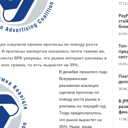
17.12.
Pay
сте
бло
22.09.
ии озвучили свежие прогнозы по поводу роста
Топ
пре
. И прогнозы экспертов оказались почти такими же,
сис
алисты ВРК уверены, что рынок интернет-рекламы в
05.09.
 млн. гривен, то есть вырастет на 35%.
В декабре прошлого года
Пла
Всеукраинская
дол
рекламная коалиция
30.08.
сделала прогнозы по
поводу роста рынка е-
В JP
раз
рекламы на текущий год.
фин
Тогда предполагалось,
11.08.
что рынок вырастет на
35%. Ныне, когда