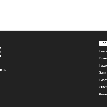
ПО
Ново
Крип
Плат
ика,
Элек
Плас
Интер
Лока