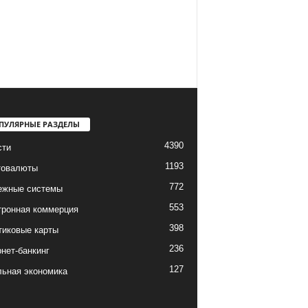
ПУЛЯРНЫЕ РАЗДЕЛЫ
4390
сти
1193
товалюты
772
ежные системы
553
тронная коммерция
398
тиковые карты
236
нет-банкинг
127
льная экономика