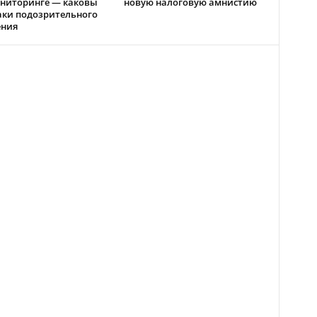
ниторинге — каковы
новую налоговую амнистию
аки подозрительного
ения