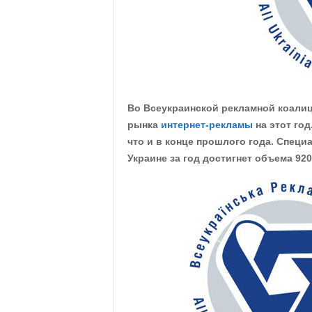
.
c
o
m
Во Всеукраинской рекламной коалиц
рынка
интернет-рекламы
на этот год
.
что и в конце прошлого года. Специ
Украине за год достигнет объема 920
u
a