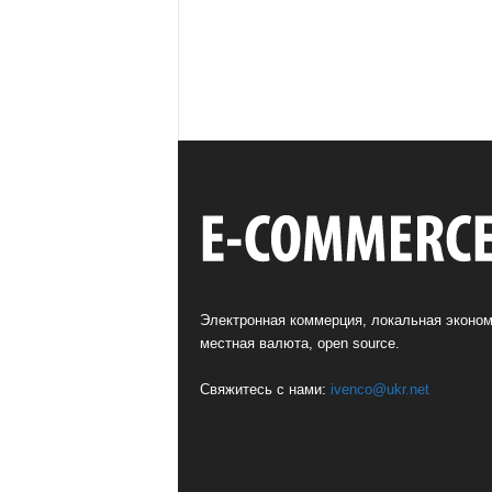
Электронная коммерция, локальная эконом
местная валюта, open source.
Свяжитесь с нами:
ivenco@ukr.net