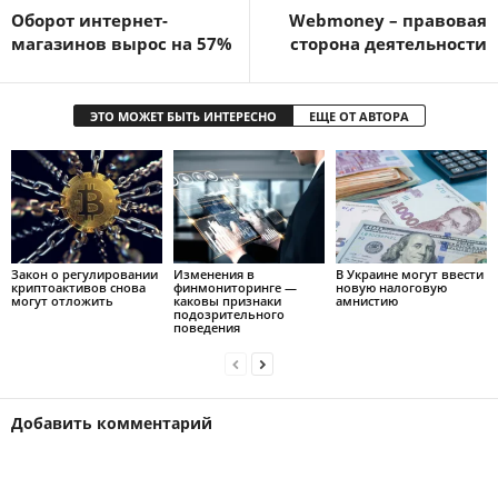
Оборот интернет-
Webmoney – правовая
магазинов вырос на 57%
сторона деятельности
ЭТО МОЖЕТ БЫТЬ ИНТЕРЕСНО
ЕЩЕ ОТ АВТОРА
Закон о регулировании
Изменения в
В Украине могут ввести
криптоактивов снова
финмониторинге —
новую налоговую
могут отложить
каковы признаки
амнистию
подозрительного
поведения
Добавить комментарий