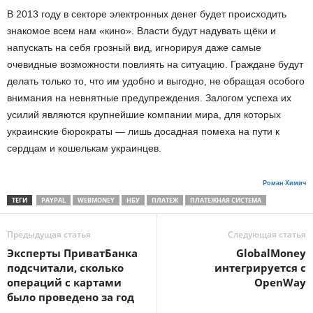
В 2013 году в секторе электронных денег будет происходить
знакомое всем нам «кино». Власти будут надувать щёки и
напускать на себя грозный вид, игнорируя даже самые
очевидные возможности повлиять на ситуацию. Граждане будут
делать только то, что им удобно и выгодно, не обращая особого
внимания на невнятные предупреждения. Залогом успеха их
усилий являются крупнейшие компании мира, для которых
украинские бюрократы — лишь досадная помеха на пути к
сердцам и кошелькам украинцев.
Роман Химич
ТЕГИ
PAYPAL
WEBMONEY
НБУ
ПЛАТЕЖ
ПЛАТЕЖНАЯ СИСТЕМА
Предыдущая статья
Следующая статья
Эксперты ПриватБанка
GlobalMoney
подсчитали, сколько
интегрируется с
операций с картами
OpenWay
было проведено за год