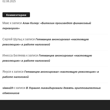
02.08.2025
Комментарии
Макс
к записи
Алан Колер: «Биткоин произведет финансовый
переворот»
Сергей Шульц
к записи
Гетманцев анонсировал «настоящую
революцию» в работе налоговой
Инесса Беляева
к записи
Гетманцев анонсировал «настоящую
революцию» в работе налоговой
Януся
к записи
Гетманцев анонсировал «настоящую революцию» в
работе налоговой
к записи
slawa19
В Украине ликвидировали девять криптовалютных
обменников