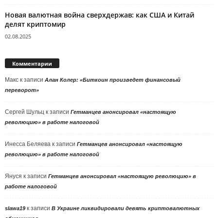
Новая валютная война сверхдержав: как США и Китай
делят криптомир
02.08.2025
Комментарии
Макс
к записи
Алан Колер: «Биткоин произведет финансовый
переворот»
Сергей Шульц
к записи
Гетманцев анонсировал «настоящую
революцию» в работе налоговой
Инесса Беляева
к записи
Гетманцев анонсировал «настоящую
революцию» в работе налоговой
Януся
к записи
Гетманцев анонсировал «настоящую революцию» в
работе налоговой
к записи
slawa19
В Украине ликвидировали девять криптовалютных