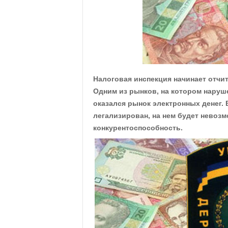
.
c
o
m
Налоговая инспекция начинает отчит
Одним из рынков, на котором наруш
.
оказался рынок электронных денег. 
легализирован, на нем будет невоз
u
конкурентоспособность.
a