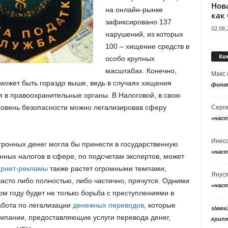
Нов
на онлайн-рынке
как
зафиксировано 137
02.08.
нарушений, из которых
100 – хищение средств в
Ко
особо крупных
масштабах. Конечно,
Макс
может быть гораздо выше, ведь в случаях хищения
фина
 в правоохранительные органы. В Налоговой, в свою
уровень безопасности можно легализировав сферу
Серг
«нас
Инес
тронных денег могла бы принести в государственную
«нас
нных налогов в сфере, по подсчетам экспертов, может
ернет-рекламы
также растет огромными темпами,
Янус
сто либо полностью, либо частично, прячутся. Одними
«нас
ом году будет не только борьба с преступлениями в
абота по легализации
денежных переводов
, которые
slawa
омпании, предоставляющие услуги перевода денег,
крип