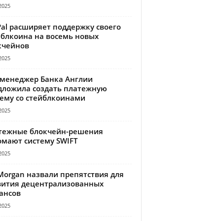
2025
Pal расширяет поддержку своего
йблкоина на восемь новых
кчейнов
2025
-менеджер Банка Англии
дложила создать платежную
тему со стейблкоинами
2025
тежные блокчейн-решения
омают систему SWIFT
2025
Morgan назвали препятствия для
вития децентрализованных
ансов
2025