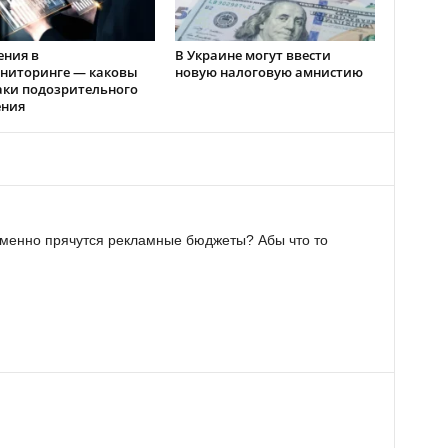
ения в
В Украине могут ввести
ниторинге — каковы
новую налоговую амнистию
аки подозрительного
ения
о именно прячутся рекламные бюджеты? Абы что то