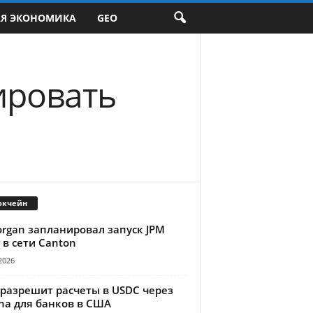
АЯ ЭКОНОМИКА
GEO
ировать
окчейн
organ запланировал запуск JPM
 в сети Canton
2026
 разрешит расчеты в USDC через
na для банков в США