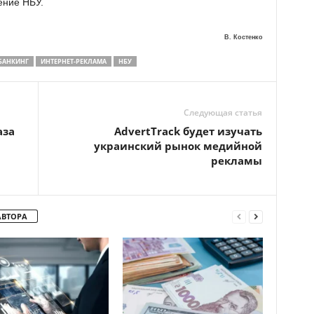
ение НБУ.
В. Костенко
БАНКИНГ
ИНТЕРНЕТ-РЕКЛАМА
НБУ
Следующая статья
аза
AdvertTrack будет изучать
украинский рынок медийной
рекламы
АВТОРА