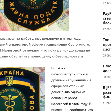
17.12.
Pay
сте
бло
22.09.
ываться за работу, проделанную в этом году.
Топ
пре
ений в налоговой сфере традиционно было много,
сис
В Налоговой отмечают, что пока рынок до конца не
05.09.
можно обеспечить полноценную безопасность и
Пла
Борьба с
дол
киберпреступностью и
30.08.
другими нарушениями в
сфере электронных
В JP
раз
денег была одной из
фин
основных работ
11.08.
налоговой в этом году. В
инспекции сообщают, что