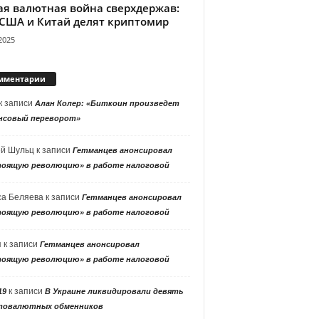
ая валютная война сверхдержав:
 США и Китай делят криптомир
2025
мментарии
к записи
Алан Колер: «Биткоин произведет
нсовый переворот»
ей Шульц
к записи
Гетманцев анонсировал
тоящую революцию» в работе налоговой
са Беляева
к записи
Гетманцев анонсировал
тоящую революцию» в работе налоговой
я
к записи
Гетманцев анонсировал
тоящую революцию» в работе налоговой
к записи
19
В Украине ликвидировали девять
товалютных обменников