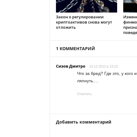
Закон о регулировании
Измен
криптоактивов снова могут
финмо
отложить
призн
повед
1 КОММЕНТАРИЙ
Сизов Дмитро
15.12.2012 в 23:23
Что за бред? Где это, у ког
ляпнуть….
Ответить
Добавить комментарий