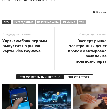
оплат в сети увеличилась на 90%.
В. Костенко
ТЕГИ
ИССЛЕДОВАНИЯ
ПЛАТЕЖНАЯ КАРТА
ТЕРМИНАЛ
УПЦ
Предыдущая статья
Следующая статья
Укрэксимбанк первым
Эксперт рынка
выпустит на рынок
электронных денег
карты Visa PayWave
прокомментировал
заявление
псевдоэксперта
ЭТО МОЖЕТ БЫТЬ ИНТЕРЕСНО
ЕЩЕ ОТ АВТОРА