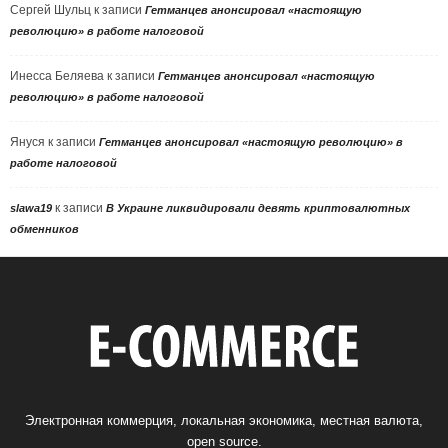
Сергей Шульц
к записи
Гетманцев анонсировал «настоящую
революцию» в работе налоговой
Инесса Беляева
к записи
Гетманцев анонсировал «настоящую
революцию» в работе налоговой
Януся
к записи
Гетманцев анонсировал «настоящую революцию» в
работе налоговой
к записи
slawa19
В Украине ликвидировали девять криптовалютных
обменников
Электронная коммерция, локальная экономика, местная валюта,
open source.