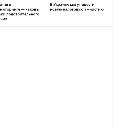
ения в
В Украине могут ввести
ниторинге — каковы
новую налоговую амнистию
аки подозрительного
ения