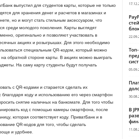
17.12.
тБанк выпустил для студентов карты, которые не только
дятся для хранения денег и расчетов в магазинах и
Pay
нете, но и могут стать стильным аксессуаром, что
сте
ся среди молодого поколения. Карты выглядят
бло
менно, оригинально и позволяют участвовать в
22.09.
сячных акциях и розыгрышах. Для этого необходимо
Топ
льзоваться специальным QR-кодом, который можно
пре
 на обратной стороне карты. В акциях можно выиграть
сис
джеты. На саму карту студенты будут получать
05.09.
Пла
вать с QR-кодами и старается сделать их
дол
 благодаря коду и использованию его через смартфон
30.08.
просить снятие наличных на банкомате. Для того чтобы
В JP
канировать код с помощью камеры смартфона, после
раз
ницу, которая соответствует коду. ПриватБанк и в
фин
вание QR-кодов для того, чтобы сделать
11.08.
роще и удобнее.