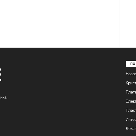
ПО
Ново
Крип
Плат
ика,
Элек
Плас
Интер
Лока