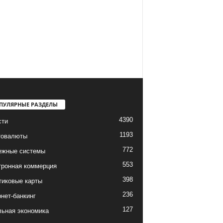
ПУЛЯРНЫЕ РАЗДЕЛЫ
4390
сти
1193
товалюты
772
ежные системы
553
тронная коммерция
398
тиковые карты
236
нет-банкинг
127
льная экономика