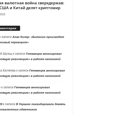
ая валютная война сверхдержав:
 США и Китай делят криптомир
2025
мментарии
к записи
Алан Колер: «Биткоин произведет
нсовый переворот»
ей Шульц
к записи
Гетманцев анонсировал
тоящую революцию» в работе налоговой
са Беляева
к записи
Гетманцев анонсировал
тоящую революцию» в работе налоговой
я
к записи
Гетманцев анонсировал
тоящую революцию» в работе налоговой
к записи
19
В Украине ликвидировали девять
товалютных обменников