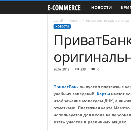
НОВОСТИ
КРИ
e
-
Домой
Новости
ПриватБанк предлагает студе
НОВОСТИ
ПриватБанк
C
o
оригиналь
m
26.09.2012
238
0
m
e
ПриватБанк
выпустил платежные кар
учебных заведений.
Карты
имеют со
r
изображение молекулы ДНК, а нижня
отметками. Платежная карта Maestro
c
используется для входа на персонал
взять участие в различных акциях.
e