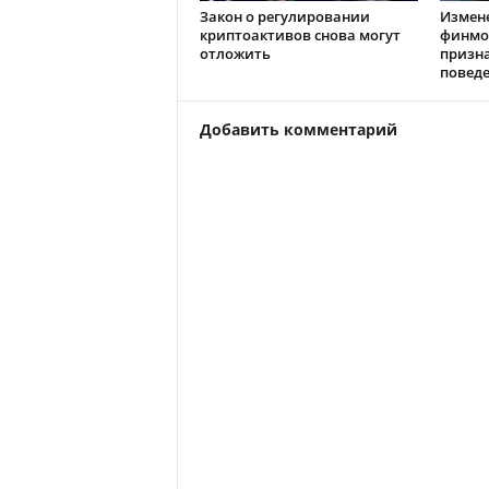
Закон о регулировании
Измен
криптоактивов снова могут
финмо
отложить
призн
повед
Добавить комментарий