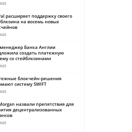
2025
Pal расширяет поддержку своего
йблкоина на восемь новых
кчейнов
2025
-менеджер Банка Англии
дложила создать платежную
тему со стейблкоинами
2025
тежные блокчейн-решения
омают систему SWIFT
2025
Morgan назвали препятствия для
вития децентрализованных
ансов
2025