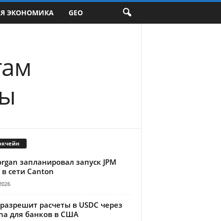
АЯ ЭКОНОМИКА
GEO
там
ты
окчейн
organ запланировал запуск JPM
 в сети Canton
2026
 разрешит расчеты в USDC через
na для банков в США