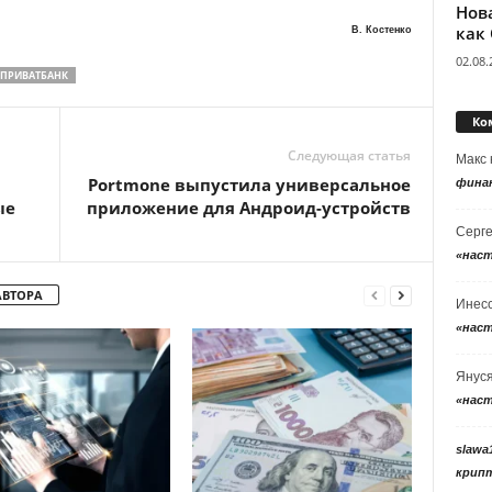
Нов
как
В. Костенко
02.08.
ПРИВАТБАНК
Ко
Следующая статья
Макс
Portmone выпустила универсальное
фина
ые
приложение для Андроид-устройств
Серг
«нас
АВТОРА
Инес
«нас
Янус
«нас
slawa
крип