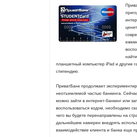
.
Прива
приго
c
интер
ценит
o
совре
ежеме
m
воспо
найти
.
планшетный компьютер iPad и другие га
стипендию.
u
ПриватБанк продолжает экспериментиро
a
неотъемлемой частью банкинга. Сейчас
можно зайти в интернет-банкинг или за
воспользоваться кодом, необходимо с
чего вы будете перенаправлены на стра
дальнейшем намерен внедрять использо
взаимодействие клиента и банка еще п