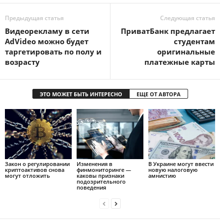
Предыдущая статья
Следующая статья
Видеорекламу в сети
ПриватБанк предлагает
AdVideo можно будет
студентам
таргетировать по полу и
оригинальные
возрасту
платежные карты
ЭТО МОЖЕТ БЫТЬ ИНТЕРЕСНО
ЕЩЕ ОТ АВТОРА
Закон о регулировании
Изменения в
В Украине могут ввести
криптоактивов снова
финмониторинге —
новую налоговую
могут отложить
каковы признаки
амнистию
подозрительного
поведения