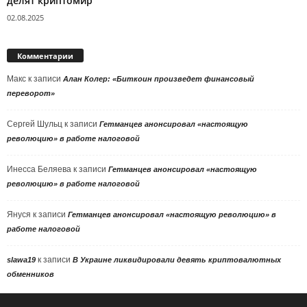
делят криптомир
02.08.2025
Комментарии
Макс
к записи
Алан Колер: «Биткоин произведет финансовый
переворот»
Сергей Шульц
к записи
Гетманцев анонсировал «настоящую
революцию» в работе налоговой
Инесса Беляева
к записи
Гетманцев анонсировал «настоящую
революцию» в работе налоговой
Януся
к записи
Гетманцев анонсировал «настоящую революцию» в
работе налоговой
к записи
slawa19
В Украине ликвидировали девять криптовалютных
обменников