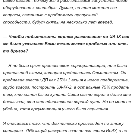
равно падает, почему мы и рассчитываем запустить новое
оборудование к сентябрю. Думаю, на тот момент все
вопросы, связанные с проблемами пропускной
способности, будут сняты на несколько лет вперед.
— Чтобы подытожить: корнем разногласия по UA-IX все
же была указанная Вами техническая проблема или что-
то другое?
— Я не была ярым противником корпоратизации, но я была
против той схемы, которая предлагалась Ольшанским. Он
предлагал внести ДП как 25%+1 акция в новое предприятие,
грубо говоря, построить UA-IX-2, а остальные 75% продать
тем, кто хотел бы их купить. Саша свято верил и долго мне
доказывал, что это единственно верный путь. Но он меня не
убедил, хотя аргументация у него была серьезная.
Я опасалась того, что фактически произойдет по этому
сценарию: 75% акций раскупят явно не все члены ИнАУ, и не