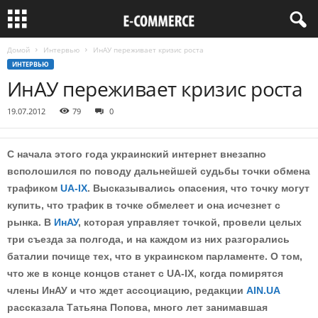
Домой
Интервью
ИнАУ переживает кризис роста
ИНТЕРВЬЮ
ИнАУ переживает кризис роста
19.07.2012
79
0
С начала этого года украинский интернет внезапно
всполошился по поводу дальнейшей судьбы точки обмена
трафиком
UA-IX
. Высказывались опасения, что точку могут
купить, что трафик в точке обмелеет и она исчезнет с
рынка. В
ИнАУ
, которая управляет точкой, провели целых
три съезда за полгода, и на каждом из них разгорались
баталии почище тех, что в украинском парламенте. О том,
что же в конце концов станет с UA-IX, когда помирятся
члены ИнАУ и что ждет ассоциацию, редакции
AIN.UA
рассказала Татьяна Попова, много лет занимавшая