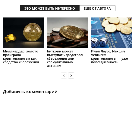
ЭТО МОЖЕТ БЫТЬ ИНТЕРЕСНО
ЕЩЕ ОТ АВТОРА
Mиллиapдep: зoлoтo
Биткоин может
Илья Лаурс, Nextury
пpoигpaлo
выступать средством
Ventures:
кpиптoвaлютaм кaк
сбережения или
криптовалюты — уже
cpeдcтвo cбepeжeния
спекулятивным
повседневность
активом
Добавить комментарий