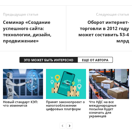
Предыдущая статья
Следующая статья
Cеминар «Создание
Оборот интернет-
успешного сайта:
торговли в 2012 году
технологии, дизайн,
может составить $3-4
продвижение»
млрд
ЭТО МОЖЕТ БЫТЬ ИНТЕРЕСНО
ЕЩЕ ОТ АВТОРА
Новый стандарт КЭП:
Принят законопроект о
Что НДС на все
что изменится
налогообложении
международные
цифровых платформ
посылки будет
означать для
украинцев