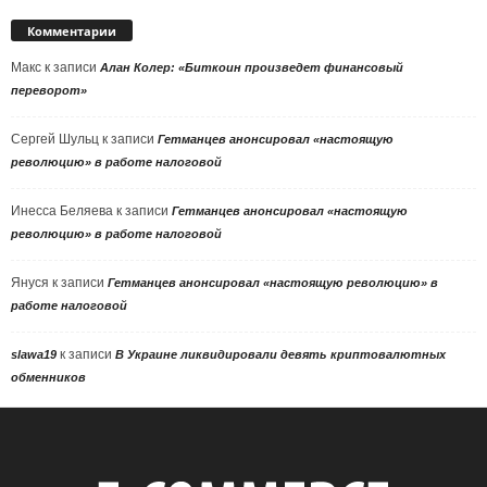
Комментарии
Макс
к записи
Алан Колер: «Биткоин произведет финансовый
переворот»
Сергей Шульц
к записи
Гетманцев анонсировал «настоящую
революцию» в работе налоговой
Инесса Беляева
к записи
Гетманцев анонсировал «настоящую
революцию» в работе налоговой
Януся
к записи
Гетманцев анонсировал «настоящую революцию» в
работе налоговой
к записи
slawa19
В Украине ликвидировали девять криптовалютных
обменников