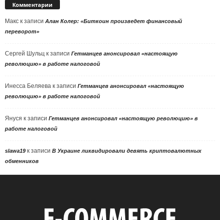
Комментарии
Макс
к записи
Алан Колер: «Биткоин произведет финансовый
переворот»
Сергей Шульц
к записи
Гетманцев анонсировал «настоящую
революцию» в работе налоговой
Инесса Беляева
к записи
Гетманцев анонсировал «настоящую
революцию» в работе налоговой
Януся
к записи
Гетманцев анонсировал «настоящую революцию» в
работе налоговой
к записи
slawa19
В Украине ликвидировали девять криптовалютных
обменников