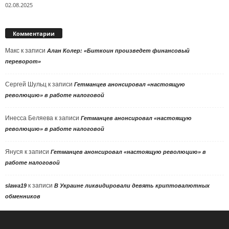
02.08.2025
Комментарии
Макс
к записи
Алан Колер: «Биткоин произведет финансовый
переворот»
Сергей Шульц
к записи
Гетманцев анонсировал «настоящую
революцию» в работе налоговой
Инесса Беляева
к записи
Гетманцев анонсировал «настоящую
революцию» в работе налоговой
Януся
к записи
Гетманцев анонсировал «настоящую революцию» в
работе налоговой
к записи
slawa19
В Украине ликвидировали девять криптовалютных
обменников