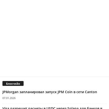
Блокчейн
JPMorgan запланировал запуск JPM Coin в сети Canton
07.01.2026
Visa разрешит расчеты в USDC через Solana для банков в