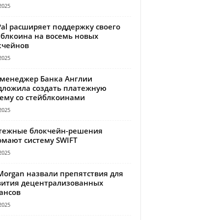
2025
Pal расширяет поддержку своего
йблкоина на восемь новых
кчейнов
2025
-менеджер Банка Англии
дложила создать платежную
тему со стейблкоинами
2025
тежные блокчейн-решения
омают систему SWIFT
2025
Morgan назвали препятствия для
вития децентрализованных
ансов
2025