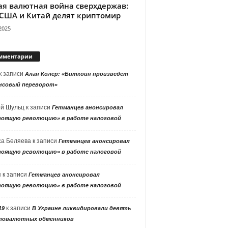
ая валютная война сверхдержав:
 США и Китай делят криптомир
2025
мментарии
к записи
Алан Колер: «Биткоин произведет
нсовый переворот»
ей Шульц
к записи
Гетманцев анонсировал
тоящую революцию» в работе налоговой
са Беляева
к записи
Гетманцев анонсировал
тоящую революцию» в работе налоговой
я
к записи
Гетманцев анонсировал
тоящую революцию» в работе налоговой
к записи
19
В Украине ликвидировали девять
товалютных обменников