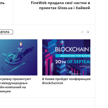
ель
FineWeb продала свої частки в
проектах Gloss.ua і Хайвей
АВТОРА
гривну презентуют
В Киеве пройдет конференция
м международных
BlockchainUA
ейн-компаний на
ренции