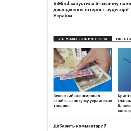
InMind запустила 5-тисячну пан
дослідження інтернет-аудиторії
України
ЭТО МОЖЕТ БЫТЬ ИНТЕРЕСНО
ЕЩЕ ОТ 
Зеленский анонсировал
Крипто
кэшбек за покупку украинских
глава
товаров
блокч
конфе
Добавить комментарий