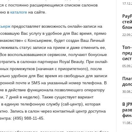
17.12.
ся с постоянно расширяющимся списком салонов
жно в
каталоге
на сайте.
Pay
сте
сьерж
предоставляет возможность онлайн-записи на
бло
есовавшую Вас услугу в удобное для Вас время, прямо
22.09.
знакомстве» с Консьержем, будет создан Ваш Личный
Топ
леживать статус записи на прием и даже отменить ее,
пре
 Все воспользовавшиеся сервисом, получают бонусные
сис
тратить в салонах-партнерах Royal Beauty. При онлай-
05.09.
нных промежутков (начиная с приоритетного), после
ально удобное для Вас время из свободных для записи
Пла
тронной почте и SMS на указанный номер телефона. В
дол
ие в действие функционала позволяющего оператору
30.08.
тки, 7 дней в неделю). Также существует вариант
В JP
в единую телефонную службу (call-центр), которая
раз
но. Запись в салон через контактный центр доступна
фин
нтра: (495) 988-11-45.
11.08.