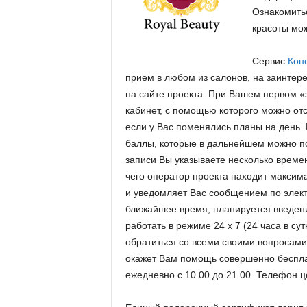
.
Ознакомить
красоты мо
c
Сервис
Кон
o
прием в любом из салонов, на заинтер
на сайте проекта. При Вашем первом «
m
кабинет, с помощью которого можно отс
если у Вас поменялись планы на день.
.
баллы, которые в дальнейшем можно по
записи Вы указываете несколько време
u
чего оператор проекта находит максим
и уведомляет Вас сообщением по элек
a
ближайшее время, планируется введен
работать в режиме 24 х 7 (24 часа в су
обратиться со всеми своими вопросами 
окажет Вам помощь совершенно бесплат
ежедневно с 10.00 до 21.00. Телефон це