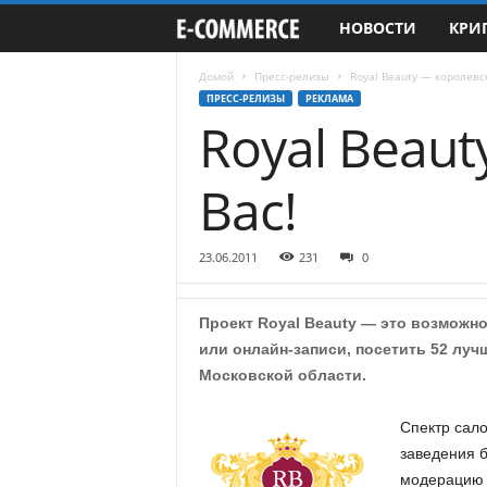
НОВОСТИ
КРИ
e
-
Домой
Пресс-релизы
Royal Beauty — королевс
ПРЕСС-РЕЛИЗЫ
РЕКЛАМА
Royal Beaut
C
o
Вас!
m
23.06.2011
231
0
m
e
Проект Royal Beauty — это возможн
или онлайн-записи, посетить 52 луч
r
Московской области.
c
Спектр сало
заведения 
e
модерацию 