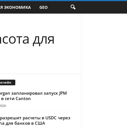
АЯ ЭКОНОМИКА
GEO
асота для
окчейн
organ запланировал запуск JPM
 в сети Canton
2026
 разрешит расчеты в USDC через
na для банков в США