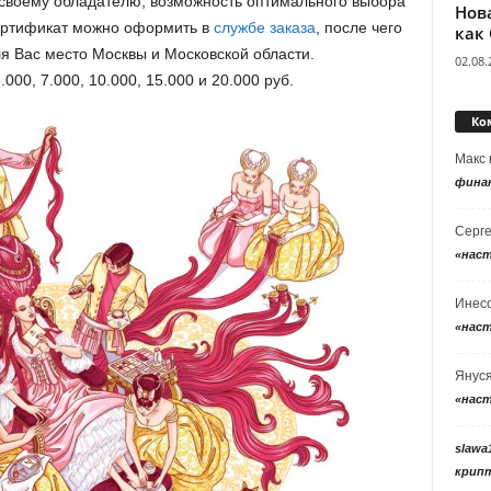
своему обладателю, возможность оптимального выбора
Нов
Сертификат можно оформить в
службе заказа
, после чего
как
я Вас место Москвы и Московской области.
02.08.
00, 7.000, 10.000, 15.000 и 20.000 руб.
Ко
Макс
фина
Серг
«нас
Инес
«нас
Янус
«нас
slawa
крип