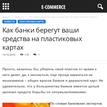
Домой
Новости
Kак банки берегут ваши средства на пластиковых картах
НОВОСТИ
ПЛАСТИКОВЫЕ КАРТЫ
Kак банки берегут ваши
средства на пластиковых
картах
14.10.2010
118
1
Просто, казалось бы, уберечь свой пластик от кражи с
него денег, да, к несчастью, еще проще нарваться на
мошенников – общих врагов банков и держателей карт. Не
удивительно, что у большинства банков имеется целый
арсенал средств борьбы со злоумышленниками.
По словам банковских экспертов,