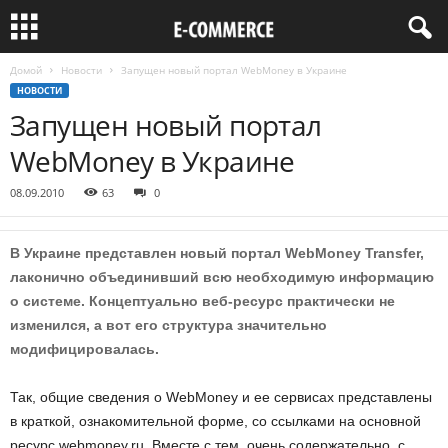
Домой
Новости
Запущен новый портал WebMoney в Украине
НОВОСТИ
Запущен новый портал
WebMoney в Украине
08.09.2010
63
0
В Украине представлен новый портал WebMoney Transfer,
лаконично объединивший всю необходимую информацию
о системе. Концептуально веб-ресурс практически не
изменился, а вот его структура значительно
модифицировалась.
Так, общие сведения о WebMoney и ее сервисах представлены
в краткой, ознакомительной форме, со ссылками на основной
ресурс webmoney.ru. Вместе с тем, очень содержательно, с