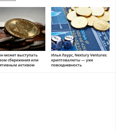
н может выступать
Илья Лаурс, Nextury Ventures:
вом сбережения или
криптовалюты — уже
лятивным активом
повседневность