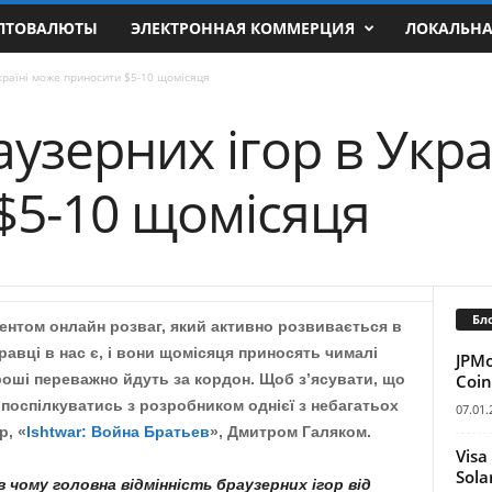
ПТОВАЛЮТЫ
ЭЛЕКТРОННАЯ КОММЕРЦИЯ
ЛОКАЛЬН
країні може приносити $5-10 щомісяця
узерних ігор в Укра
$5-10 щомісяця
Бл
ментом онлайн розваг, який активно розвивається в
Гравці в нас є, і вони щомісяця приносять чималі
JPM
Coin
роші переважно йдуть за кордон. Щоб з’ясувати, що
 поспілкуватись з розробником однієї з небагатьох
07.01.
р, «
Ishtwar: Война Братьев
», Дмитром Галяком.
Visa
Sola
 чому головна відмінність браузерних ігор від