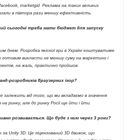
acebook, marketgid. Реклама на таких великих
показали в півтора рази меншу ефективність.
кий сьогодні треба мати бюджет для запуску
им днем. Розробка якісної гри в Україні коштуватиме
и готовим викласти не меншу суму на маркетинг і
оектів, на жаль, практично пройшов.
манд-розробників браузерних ігор?
е залежить від того, що ми вкладаємо в значення
 на ринку, але до ринку Росії ще йти і йти.
тивно розвивається. Що буде з ним через 3 роки?
 за Unity 3D. Це ліцензований 3D движок, що