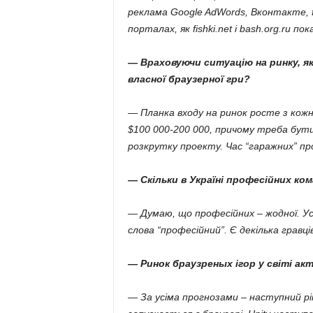
реклама Google AdWords, Вконтакте, f
порталах, як fishki.net і bash.org.ru 
— Враховуючи ситуацію на ринку, я
власної браузерної гри?
— Планка входу на ринок росте з кожн
$100 000-200 000, причому треба бут
розкрутку проекту. Час “гаражних” пр
— Скільки в Україні професійних ко
— Думаю, що професійних – жодної. Ус
слова “професійний”. Є декілька гравців
— Ринок браузреных ігор у світі ак
— За усіма прогнозами – наступний рік