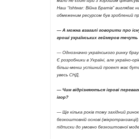
мало не єдині ігри з хорошим фінансува
Наш “Ishtwar: Війна Братів” виглядає 
обмеженим ресурсом був зроблений пр
— А можна взагалі говорити про існу
гроші українських геймеров течуть в
— Однозначно українського ринку браузе
Є розробники в Україні, але україно-ор
більш-менш успішний проект має бути
увесь СНД.
— Чим відрізняються ігрові переваг
ігор?
— Ще кілька років тому західний ринок
безкоштовній основі (мікротранзакції)
підписки до умовно безкоштовної моде