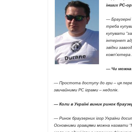
.
інших PC-ор
c
— Браузерні
треба купув
o
купувати “за
інтернет адр
m
звідки завгод
комп’ютера 
.
— Чи можна 
u
— Простота доступу до гри – ця перев
a
звичайними РС іграми – недолік.
— Коли в Україні виник ринок браузе
— Ринок браузерних ігор України доси
Основними гравцями можна назвати “Mys