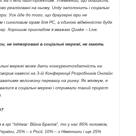
ає на п’яти flash-проектам. Упевнений, що більшість
о реалізовані на ньому. Unity заполонить і соціальні
ігри. Усе йде до того, що браузерні ігри не
 і сингловим іграм для РС, а єдиною відмінністю буде
ер. Хорошим прикладом я вважаю Quake – Live.
и, не інтегровані в соціальні мережі, не мають
іальні мережі може дати конкурентоздатність на
говорив навесні на 3-ій Конференції Розробників Онлайн
даватиме величезну перевагу на ринку. Як мінімум, я
увалися в соціальні мережі і отримали такий приріст
.
і?
рі “Ishtwar: Війна Братів”, то у нас 85% чоловіків,
 України, 25% – з Росії, 10% – з Німеччини і ще 25%