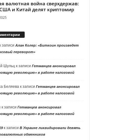
ая валютная война сверхдержав:
 США и Китай делят криптомир
2025
мментарии
к записи
Алан Колер: «Биткоин произведет
нсовый переворот»
ей Шульц
к записи
Гетманцев анонсировал
тоящую революцию» в работе налоговой
са Беляева
к записи
Гетманцев анонсировал
тоящую революцию» в работе налоговой
я
к записи
Гетманцев анонсировал
тоящую революцию» в работе налоговой
к записи
19
В Украине ликвидировали девять
товалютных обменников