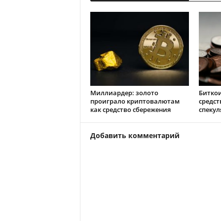
Mиллиapдep: зoлoтo
Биткои
пpoигpaлo кpиптoвaлютaм
средст
кaк cpeдcтвo cбepeжeния
спеку
Добавить комментарий