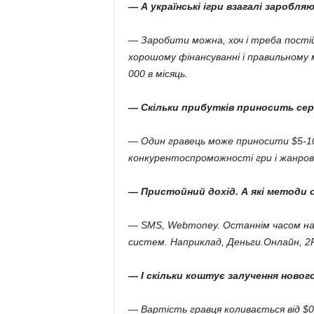
— А українські ігри взагалі заробля
— Заробити можна, хоч і треба постій
хорошому фінансуванні і правильному 
000 в місяць.
— Скільки прибутків приносить се
— Один гравець може приносити $5-10 
конкурентоспроможності гри і жанрової
— Пристойний дохід. А які методи
— SMS, Webmoney. Останнім часом на
систем. Наприклад, Деньги.Онлайн, 2P
— І скільки коштує залучення новог
— Вартість гравця коливається від $0