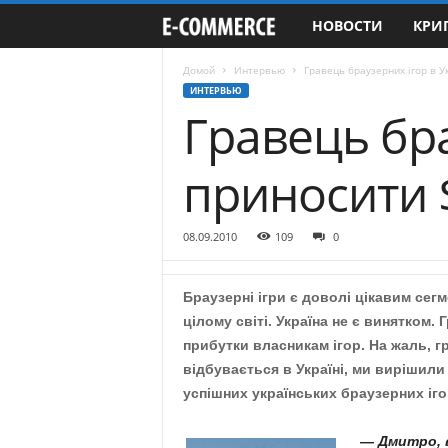
НОВОСТИ
КРИ
e
-
Домой
Интервью
Гравець браузерних ігор в У
ИНТЕРВЬЮ
Гравець бра
C
o
приносити 
m
08.09.2010
109
0
m
e
Браузерні ігри є доволі цікавим сег
цілому світі. Україна не є винятком. 
r
прибутки власникам ігор. На жаль, г
відбувається в Україні, ми вирішили
c
успішних українських браузерних іго
e
— Дмитро, в