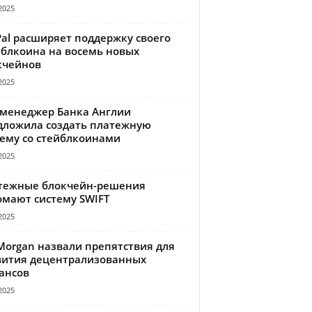
2025
Pal расширяет поддержку своего
йблкоина на восемь новых
кчейнов
2025
-менеджер Банка Англии
дложила создать платежную
тему со стейблкоинами
2025
тежные блокчейн-решения
омают систему SWIFT
2025
Morgan назвали препятствия для
вития децентрализованных
ансов
2025