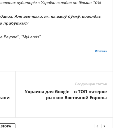
 проектах аудиторія з України складає не більше 10%.
аних. Але все-таки, як, на вашу думку, виглядає
по прибутках?
he Beyond”, “MyLands”.
Источник
Следующая статья
Украина для Google – в ТОП-пятерке
тали
рынков Восточной Европы
АВТОРА