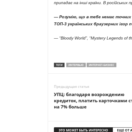
припадає на інші країни. В російських
— Розумію, що в тебе немає точних д
ТОП-3 українських браузерних ігор 
— “Bloody World”, “Mystery Legends of t
ТЕГИ
ИНТЕРВЬЮ
ИНТЕРНЕТ-БИЗНЕС
Предыдущая статья
УПЦ: благодаря возрождению
кредиток, платить карточками с
на 7% больше
ЭТО МОЖЕТ БЫТЬ ИНТЕРЕСНО
ЕЩЕ ОТ 