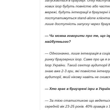
запускається в браузері. Unity наступ
нових ігор будуть повністю або частков
мережі, будуть інтеграції в браузерні 
поступатимуться stand-alone клієнтам
лише доступність запуску через брауз
— Чи можна говорити про те, що ігр
майбутнього?
— Однозначно, лише інтеграція в соц
ринку браузерних ігор. Саме про це я 
Ігор України. Такий сектор аудиторії 
знаю вже 2-3 гри, які повністю інтегр
аудиторії, який нікому навіть не снився
— Хто грає в браузрені ігри в Україн
— За тією статистикою що ведеться в г
середній вік 23-25 років. 40% гравців з