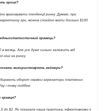
ють гроші?
но враховувати тенденції ринку. Думаю, при
маркетингу гри, можна спокійно мати близько $100
редньостатистичний гравець?
в місяць. Але усе дуже сильно залежить від
 ніші на ринку.
 оплати використовують геймери?
бирають оборот сервіси-агрегатори платіжних
ay і тому подібне.
о гравця?
,5 до $2. Як показала наша практика, ефективними є