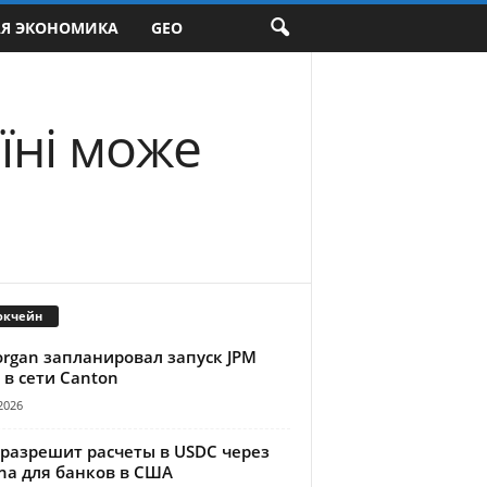
АЯ ЭКОНОМИКА
GEO
їні може
окчейн
organ запланировал запуск JPM
 в сети Canton
2026
 разрешит расчеты в USDC через
na для банков в США