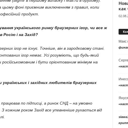
нням (Bigmir в першому випадку і Mail.ru в другому).
Нов
на цьому фоні приємним виключенням з правил, коли
как
офесійний продукт.
02.08.
вання українського ринку браузерних ігор, чи все ж
Ко
 Росію і на Захід?
Макс
фина
рних ігор не існує. Точніше, він в зародковому стані.
ієнтованих ігор немає. Усі розуміють, що будь-який
Серг
 російськомовним і бути орієнтованим мінімум на
«нас
Инес
и українських і західних любителів браузерних
«нас
Янус
 працював по підписці, а ринок СНД – на умовно
«нас
. З кожним роком Захід все упевненіше рухається від
лі.
slawa
крип