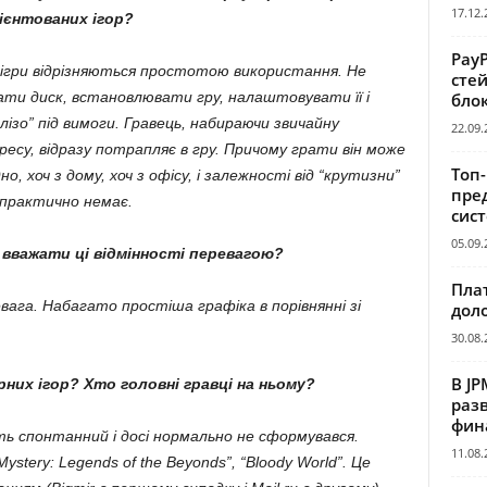
17.12.
ієнтованих ігор?
Pay
 ігри відрізняються простотою використання. Не
сте
ати диск, встановлювати гру, налаштовувати її і
бло
лізо” під вимоги. Гравець, набираючи звичайну
22.09.
есу, відразу потрапляє в гру. Причому грати він може
Топ
но, хоч з дому, хоч з офісу, і залежності від “крутизни”
пре
практично немає.
сис
05.09.
вважати ці відмінності перевагою?
Пла
ага. Набагато простіша графіка в порівнянні зі
дол
30.08.
В JP
рних ігор? Хто головні гравці на ньому?
раз
фин
ть спонтанний і досі нормально не сформувався.
11.08.
tery: Legends of the Beyonds”, “Bloody World”. Це