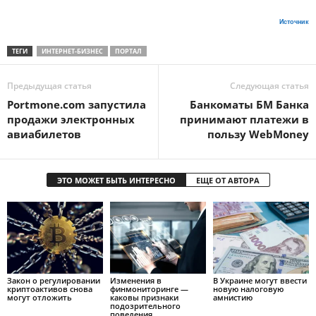
Источник
ТЕГИ
ИНТЕРНЕТ-БИЗНЕС
ПОРТАЛ
Предыдущая статья
Следующая статья
Portmone.com запустила
Банкоматы БМ Банка
продажи электронных
принимают платежи в
авиабилетов
пользу WebMoney
ЭТО МОЖЕТ БЫТЬ ИНТЕРЕСНО
ЕЩЕ ОТ АВТОРА
Закон о регулировании
Изменения в
В Украине могут ввести
криптоактивов снова
финмониторинге —
новую налоговую
могут отложить
каковы признаки
амнистию
подозрительного
поведения