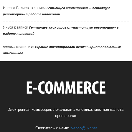
Инесса Беляева
к записи
Гетманцев анонсировал «настоящую
революцию» в работе налоговой
Януся
к записи
Гетманцев анонсировал «настоящую революцию» в
работе налоговой
к записи
slawa19
В Украине ликвидировали девять криптовалютных
обменников
Электронная коммерция, локальная экономика, местная валюта,
open source.
Свяжитесь с нами:
ivenco@ukr.net