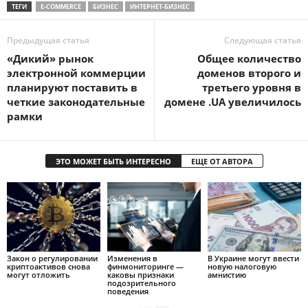
ТЕГИ
E-COMMERCE
БИЗНЕС
ИНТЕРНЕТ-БИЗНЕС
Предыдущая статья
Следующая статья
«Дикий» рынок
Общее количество
электронной коммерции
доменов второго и
планируют поставить в
третьего уровня в
четкие законодательные
домене .UA увеличилось
рамки
ЭТО МОЖЕТ БЫТЬ ИНТЕРЕСНО
ЕЩЕ ОТ АВТОРА
Закон о регулировании
Изменения в
В Украине могут ввести
криптоактивов снова
финмониторинге —
новую налоговую
могут отложить
каковы признаки
амнистию
подозрительного
поведения