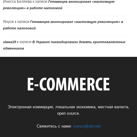
Инесса Беляева
к записи
Гетманцев анонсировал «настоящую
революцию» в работе налоговой
Януся
к записи
Гетманцев анонсировал «настоящую революцию» в
работе налоговой
к записи
slawa19
В Украине ликвидировали девять криптовалютных
обменников
Электронная коммерция, локальная экономика, местная валюта,
open source.
Свяжитесь с нами:
ivenco@ukr.net