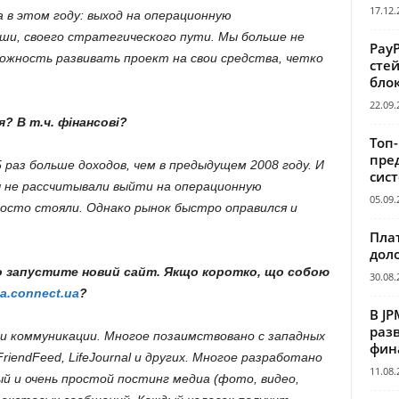
17.12.
в этом году: выход на операционную
иши, своего стратегического пути. Мы больше не
Pay
ожность развивать проект на свои средства, четко
сте
бло
22.09.
я? В т.ч. фінансові?
Топ
пре
5 раз больше доходов, чем в предыдущем 2008 году. И
сис
мы не рассчитывали выйти на операционную
05.09.
осто стояли. Однако рынок быстро оправился и
Пла
дол
о запустите новий сайт. Якщо коротко, що собою
30.08.
ta.connect.ua
?
В JP
раз
 коммуникации. Многое позаимствовано с западных
фин
 FriendFeed, LifeJournal и других. Многое разработано
11.08.
й и очень простой постинг медиа (фото, видео,