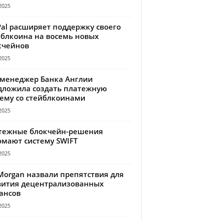
2025
Pal расширяет поддержку своего
йблкоина на восемь новых
кчейнов
2025
-менеджер Банка Англии
дложила создать платежную
тему со стейблкоинами
2025
тежные блокчейн-решения
омают систему SWIFT
2025
Morgan назвали препятствия для
вития децентрализованных
ансов
2025