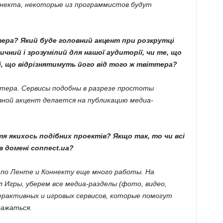
некта, некоторые из программистов будут
ера? Який буде головний акцент при розкрутці
ичний і зрозумілий для нашої аудиторії, чи те, що
і, що відрізнятимуть його від того ж твіттера?
тера. Сервисы подобны в разрезе простоты
вной акцент делается на публикацию медиа-
тя якихось подібних проектів? Якщо так, то чи всі
 домені connect.ua?
 по Ленте и Коннекту еще много работы. На
л Игры, уберем все медиа-разделы (фото, видео,
ерактивных и игровых сервисов, которые помогут
ражаться.