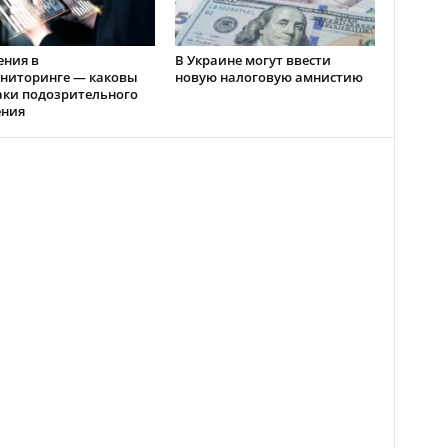
ения в
В Украине могут ввести
ниторинге — каковы
новую налоговую амнистию
аки подозрительного
ения