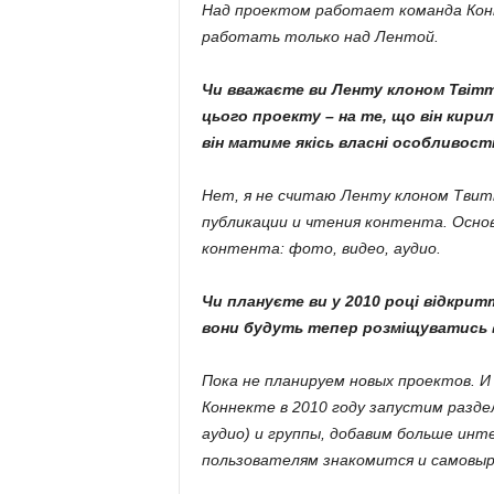
Над проектом работает команда Кон
работать только над Лентой.
Чи вважаєте ви Ленту клоном Твітт
цього проекту – на те, що він кирил
він матиме якісь власні особливост
Нет, я не считаю Ленту клоном Твит
публикации и чтения контента. Осно
контента: фото, видео, аудио.
Чи плануєте ви у 2010 році відкрит
вони будуть тепер розміщуватись в
Пока не планируем новых проектов. И
Коннекте в 2010 году запустим разде
аудио) и группы, добавим больше инт
пользователям знакомится и самовы