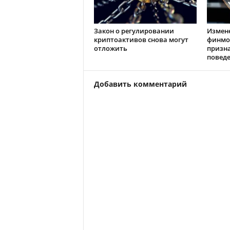
Закон о регулировании
Измен
криптоактивов снова могут
финмо
отложить
призн
повед
Добавить комментарий