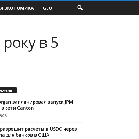
АЯ ЭКОНОМИКА
GEO
року в 5
окчейн
organ запланировал запуск JPM
 в сети Canton
2026
 разрешит расчеты в USDC через
na для банков в США