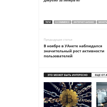
Дякуємо за інтерв’ю!
ТЕГИ
E-COMMERCE
ИНТЕРНЕТ-БИЗНЕС
МОНЕТ
Предыдущая статья
В ноябре в УАнете наблюдался
значительный рост активности
пользователей
ЭТО МОЖЕТ БЫТЬ ИНТЕРЕСНО
ЕЩЕ ОТ 