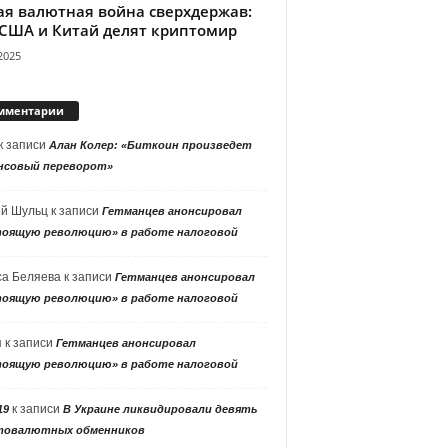
ая валютная война сверхдержав:
 США и Китай делят криптомир
2025
мментарии
к записи
Алан Колер: «Биткоин произведет
нсовый переворот»
ей Шульц
к записи
Гетманцев анонсировал
тоящую революцию» в работе налоговой
са Беляева
к записи
Гетманцев анонсировал
тоящую революцию» в работе налоговой
я
к записи
Гетманцев анонсировал
тоящую революцию» в работе налоговой
к записи
19
В Украине ликвидировали девять
товалютных обменников