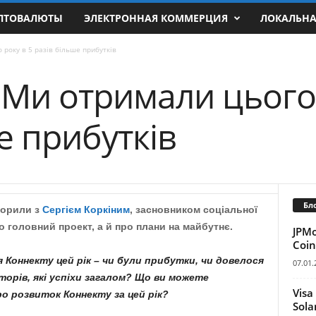
ПТОВАЛЮТЫ
ЭЛЕКТРОННАЯ КОММЕРЦИЯ
ЛОКАЛЬН
 року в 5 разів більше прибутків
 Ми отримали цього 
е прибутків
Бл
ворили з
Сергієм Коркіним
, засновником соціальної
го головний проект, а й про плани на майбутнє.
JPM
Coin
 Коннекту цей рік – чи були прибутки, чи довелося
07.01.
торів, які успіхи загалом? Що ви можете
Visa
о розвиток Коннекту за цей рік?
Sola