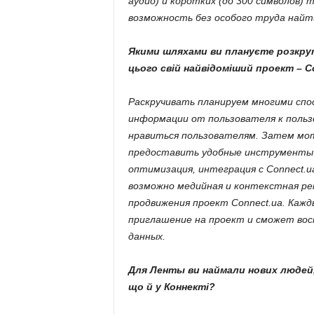
аудио) и коротких (до 300 символов)
возможность без особого труда найт
Якими шляхами ви плануєте розкр
цього свій найвідоміший проект – C
Раскручивать планируем многими спо
информации от пользователя к польз
нравиться пользователям. Затем мо
предоставить удобные инструменты 
оптимизация, интеграция с Connect.u
возможно медийная и контекстная ре
продвижения проект Connect.ua. Каж
приглашение на проект и сможет вос
данных.
Для Ленты ви наймали нових людей,
що й у Коннекті?