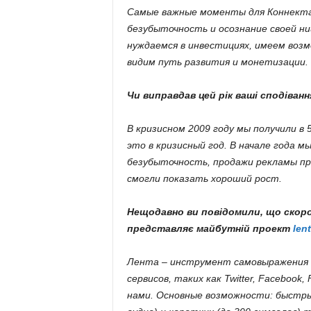
Самые важные моменты для Коннекта 
.
безубыточность и осознание своей н
c
нуждаемся в инвестициях, имеем возм
видим путь развития и монетизации.
o
Чи виправдав цей рік ваші сподіванн
m
В кризисном 2009 году мы получили в 
.
это в кризисный год. В начале года 
безубыточность, продажи рекламы пр
u
смогли показать хороший рост.
a
Нещодавно ви повідомили, що скор
представляє майбутній проект
len
Лента – инструмент самовыражения и
сервисов, таких как Twitter, Facebook,
нами. Основные возможности: быстры