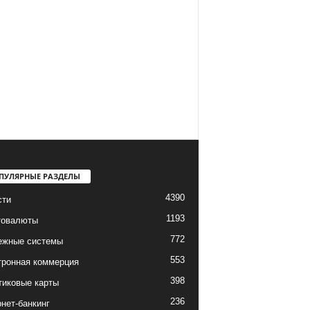
ПУЛЯРНЫЕ РАЗДЕЛЫ
4390
сти
1193
товалюты
772
ежные системы
553
тронная коммерция
398
тиковые карты
236
нет-банкинг