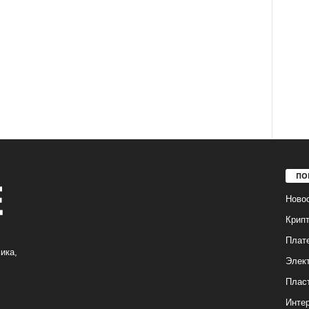
ПО
Ново
Крип
Плат
ика,
Элек
Плас
Интер