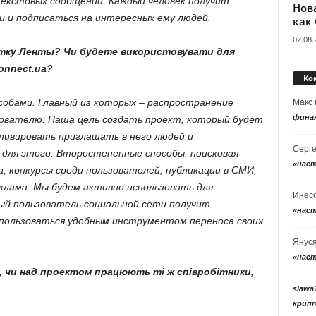
 текстовых сообщений. Каждый человек получит
Нов
и и подписаться на интересных ему людей.
как
02.08.
утку Ленты? Чи будете використовувати для
onnect.ua?
Ко
собами. Главный из которых – распространение
Макс
фина
ователю. Наша цель создать проект, который будет
тивировать приглашать в него людей и
Серг
для этого. Второстепенные способы: поисковая
«нас
a, конкурсы среди пользователей, публикации в СМИ,
клама. Мы будем активно использовать для
Инес
дый пользователь социальной сети получит
«нас
пользоваться удобным инструментом переноса своих
Янус
«нас
 чи над проектом працюють ті ж співробітники,
slawa
крип