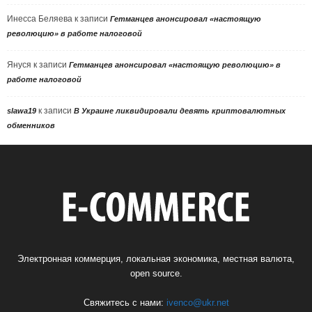
Инесса Беляева
к записи
Гетманцев анонсировал «настоящую
революцию» в работе налоговой
Януся
к записи
Гетманцев анонсировал «настоящую революцию» в
работе налоговой
к записи
slawa19
В Украине ликвидировали девять криптовалютных
обменников
Электронная коммерция, локальная экономика, местная валюта,
open source.
Свяжитесь с нами:
ivenco@ukr.net