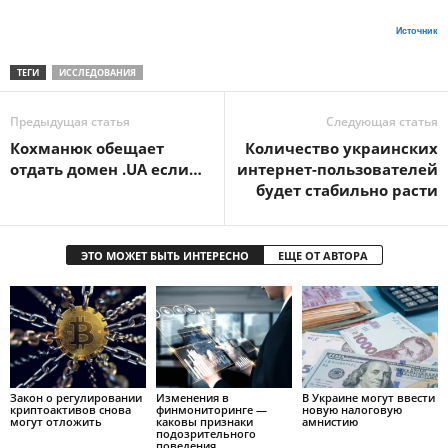
Источник
ТЕГИ
ИССЛЕДОВАНИЯ
Предыдущая статья
Следующая статья
Кохманюк обещает
Количество украинских
отдать домен .UA если…
интернет-пользователей
будет стабильно расти
ЭТО МОЖЕТ БЫТЬ ИНТЕРЕСНО
ЕЩЕ ОТ АВТОРА
Закон о регулировании
Изменения в
В Украине могут ввести
криптоактивов снова
финмониторинге —
новую налоговую
могут отложить
каковы признаки
амнистию
подозрительного
поведения