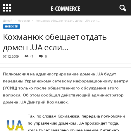
Домой
Новости
Кохманюк обещает отдать домен .UA если…
НОВОСТИ
Кохманюк обещает отдать
домен .UA если…
07.12.2009
47
0
Полномочия на администрирование домена .UA будут
переданы Украинскому сетевому информационному центру
(УСИЦ) только после общественного обсуждения этого
вопроса. Об этом сообщил действующий администратор
домена .UA Дмитрий Кохманюк.
Так, по словам Кохманюка, передача полномочий
по управлению доменом .UA произойдет тогда,
когда будет заявлено общее мнение Интернет-