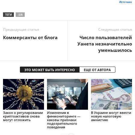
Источник
ТЕГИ
.UA
Предыдущая статья
Следующая статья
Коммерсанты от блога
Число пользователей
Уанета незначительно
уменьшилось
ЭТО МОЖЕТ БЫТЬ ИНТЕРЕСНО
ЕЩЕ ОТ АВТОРА
Закон о регулировании
Изменения в
В Украине могут ввести
криптоактивов снова
финмониторинге —
новую налоговую
могут отложить
каковы признаки
амнистию
подозрительного
поведения