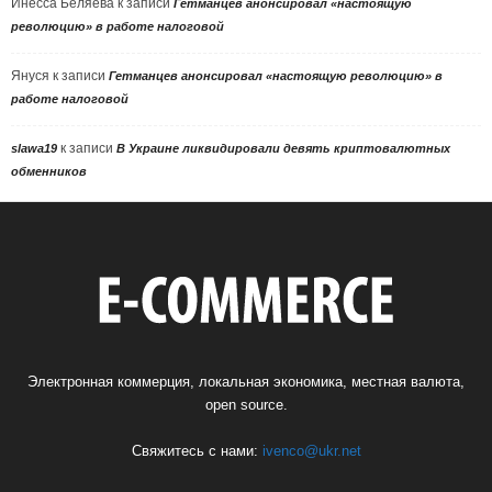
Инесса Беляева
к записи
Гетманцев анонсировал «настоящую
революцию» в работе налоговой
Януся
к записи
Гетманцев анонсировал «настоящую революцию» в
работе налоговой
к записи
slawa19
В Украине ликвидировали девять криптовалютных
обменников
Электронная коммерция, локальная экономика, местная валюта,
open source.
Свяжитесь с нами:
ivenco@ukr.net