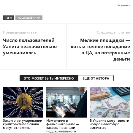
Источник
ТЕГИ
ИССЛЕДОВАНИЯ
Предыдущая статья
Следующая статья
Число пользователей
Мелкие площадки —
Уанета незначительно
хоть и точное попадание
уменьшилось
в ЦА, но потерянные
деньги
ЭТО МОЖЕТ БЫТЬ ИНТЕРЕСНО
ЕЩЕ ОТ АВТОРА
Закон о регулировании
Изменения в
В Украине могут ввести
криптоактивов снова
финмониторинге —
новую налоговую
могут отложить
каковы признаки
амнистию
подозрительного