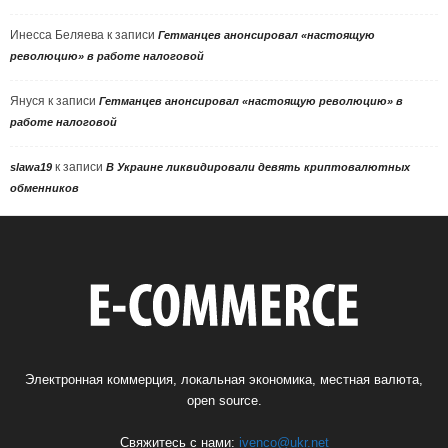
Инесса Беляева
к записи
Гетманцев анонсировал «настоящую
революцию» в работе налоговой
Януся
к записи
Гетманцев анонсировал «настоящую революцию» в
работе налоговой
к записи
slawa19
В Украине ликвидировали девять криптовалютных
обменников
Электронная коммерция, локальная экономика, местная валюта,
open source.
Свяжитесь с нами:
ivenco@ukr.net