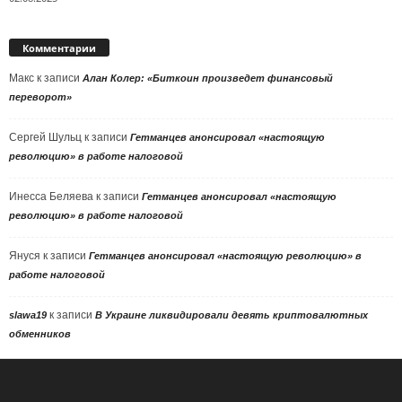
Комментарии
Макс
к записи
Алан Колер: «Биткоин произведет финансовый
переворот»
Сергей Шульц
к записи
Гетманцев анонсировал «настоящую
революцию» в работе налоговой
Инесса Беляева
к записи
Гетманцев анонсировал «настоящую
революцию» в работе налоговой
Януся
к записи
Гетманцев анонсировал «настоящую революцию» в
работе налоговой
к записи
slawa19
В Украине ликвидировали девять криптовалютных
обменников