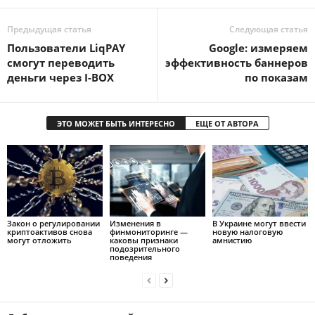
Предыдущая статья
Следующая статья
Пользователи LiqPAY
Google: измеряем
смогут переводить
эффективность баннеров
деньги через I-BOX
по показам
ЭТО МОЖЕТ БЫТЬ ИНТЕРЕСНО
ЕЩЕ ОТ АВТОРА
Закон о регулировании
Изменения в
В Украине могут ввести
криптоактивов снова
финмониторинге —
новую налоговую
могут отложить
каковы признаки
амнистию
подозрительного
поведения