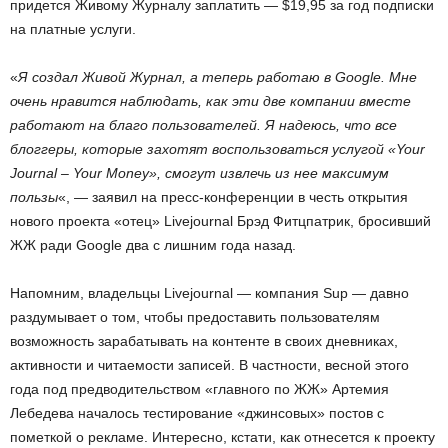
придется Живому Журналу заплатить — $19,95 за год подписки
на платные услуги.
«
Я создал Живой Журнал, а теперь работаю в Google. Мне
очень нравится наблюдать, как эти две компании вместе
работают на благо пользователей. Я надеюсь, что все
блоггеры, которые захотят воспользоваться услугой «Your
Journal – Your Money», смогут извлечь из нее максимум
пользы
«, — заявил на пресс-конференции в честь открытия
нового проекта «отец» Livejournal Брэд Фитцпатрик, бросивший
ЖЖ ради Google два с лишним года назад.
Напомним, владельцы Livejournal — компания Sup — давно
раздумывает о том, чтобы предоставить пользователям
возможность зарабатывать на контенте в своих дневниках,
активности и читаемости записей. В частности, весной этого
года под предводительством «главного по ЖЖ» Артемия
Лебедева началось тестирование «джинсовых» постов с
пометкой о рекламе. Интересно, кстати, как отнесется к проекту