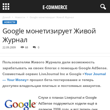
Домой
Новости
Google монетизирует Живой Журнал
НОВОСТИ
Google монетизирует Живой
Журнал
22.09.2009
68
0
Пользователям Живого Журнала дали возможность
зарабатывать на своих блогах с помощью Google AdSense.
Совместный сервис LiveJournal Inc и Google «
Your Journal
— Your Money
» прошел бета-тестирование и теперь
доступен владельцам платных и постоянных аккаунтов.
Слухи о планах Livejournal и Google
AdSense подружиться ходили ещё в
далеком 2006 году, и вот теперь они,