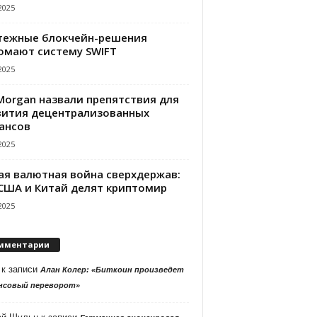
2025
тежные блокчейн-решения
омают систему SWIFT
2025
PMorgan назвали препятствия для
вития децентрализованных
ансов
2025
ая валютная война сверхдержав:
 США и Китай делят криптомир
2025
мментарии
к записи
Алан Колер: «Биткоин произведет
нсовый переворот»