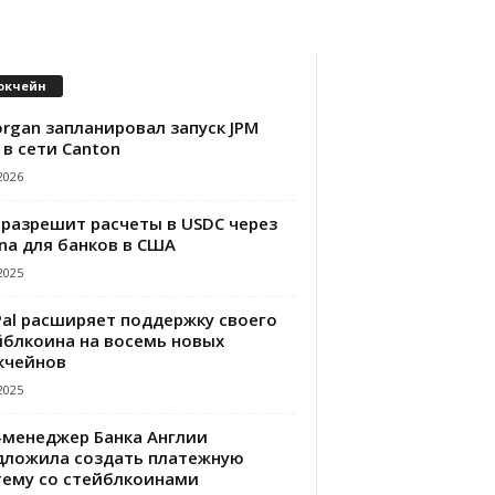
окчейн
rgan запланировал запуск JPM
 в сети Canton
2026
 разрешит расчеты в USDC через
na для банков в США
2025
Pal расширяет поддержку своего
йблкоина на восемь новых
кчейнов
2025
-менеджер Банка Англии
дложила создать платежную
тему со стейблкоинами