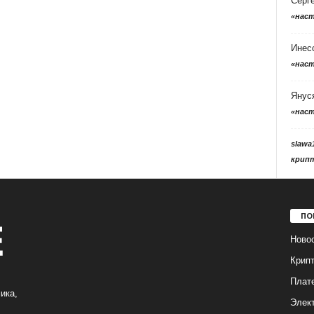
Серг
«нас
Инес
«нас
Янус
«нас
slawa
крип
ПО
Ново
Крип
Плат
ика,
Элек