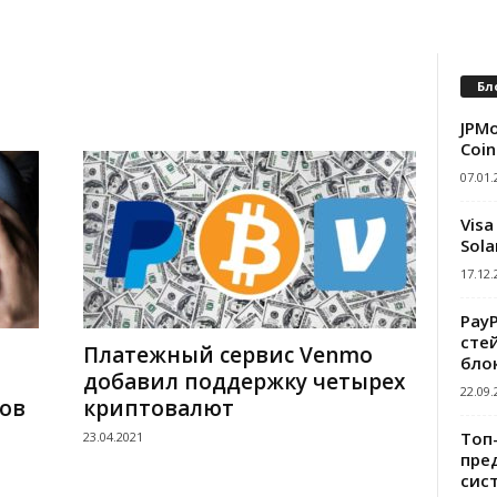
Бл
JPMo
Coin
07.01.
Visa
Sola
17.12.
Pay
сте
Платежный сервис Venmo
бло
добавил поддержку четырех
22.09.
ов
криптовалют
Топ
23.04.2021
пре
сис