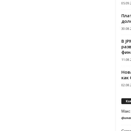
05.09.
Пла
дол
30.08.
В J
раз
фин
11.08.
Нов
как
02.08.
Ко
Макс
фина