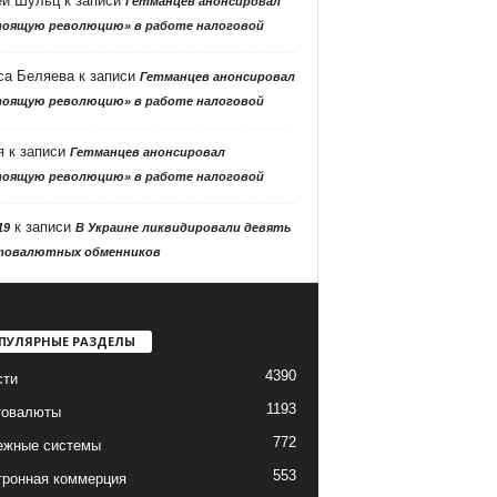
ей Шульц
к записи
Гетманцев анонсировал
тоящую революцию» в работе налоговой
са Беляева
к записи
Гетманцев анонсировал
тоящую революцию» в работе налоговой
я
к записи
Гетманцев анонсировал
тоящую революцию» в работе налоговой
к записи
19
В Украине ликвидировали девять
товалютных обменников
ПУЛЯРНЫЕ РАЗДЕЛЫ
4390
сти
1193
товалюты
772
ежные системы
553
тронная коммерция