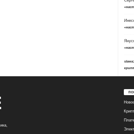
Серг
«нас
Инес
«нас
Янус
«нас
slawa
крип
ПО
Ново
Крип
Плат
ика,
Элек