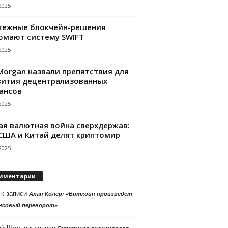
2025
тежные блокчейн-решения
омают систему SWIFT
2025
PMorgan назвали препятствия для
вития децентрализованных
ансов
2025
ая валютная война сверхдержав:
 США и Китай делят криптомир
2025
мментарии
к записи
Алан Колер: «Биткоин произведет
нсовый переворот»