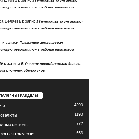
ей Шульц
к записи
Гетманцев анонсировал
тоящую революцию» в работе налоговой
са Беляева
к записи
Гетманцев анонсировал
тоящую революцию» в работе налоговой
я
к записи
Гетманцев анонсировал
тоящую революцию» в работе налоговой
к записи
19
В Украине ликвидировали девять
товалютных обменников
ПУЛЯРНЫЕ РАЗДЕЛЫ
4390
сти
1193
товалюты
772
ежные системы
553
тронная коммерция