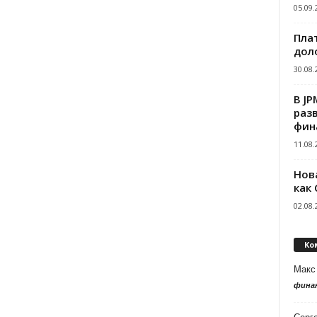
05.09.
Пла
дол
30.08.
В J
раз
фин
11.08.
Нов
как
02.08.
Ко
Макс
фина