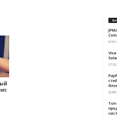
Бл
JPMo
Coin
07.01.
Visa
Sola
17.12.
Pay
сте
вый
бло
вис
22.09.
Топ
пре
сис