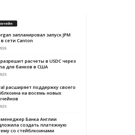
окчейн
rgan запланировал запуск JPM
 в сети Canton
2026
 разрешит расчеты в USDC через
na для банков в США
2025
Pal расширяет поддержку своего
йблкоина на восемь новых
кчейнов
2025
-менеджер Банка Англии
дложила создать платежную
тему со стейблкоинами