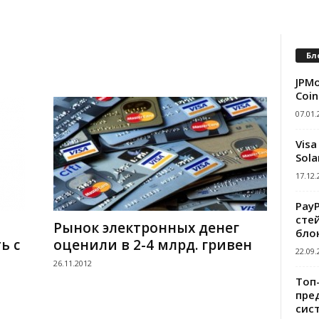
Бл
JPMo
Coin
07.01.
Visa
Sola
17.12.
Pay
сте
Рынок электронных денег
бло
ь с
оценили в 2-4 млрд. гривен
22.09.
26.11.2012
Топ
пре
сис