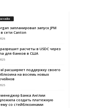
окчейн
rgan запланировал запуск JPM
 в сети Canton
2026
 разрешит расчеты в USDC через
na для банков в США
2025
Pal расширяет поддержку своего
йблкоина на восемь новых
кчейнов
2025
-менеджер Банка Англии
дложила создать платежную
тему со стейблкоинами