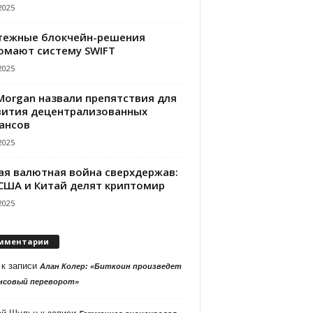
2025
тежные блокчейн-решения
омают систему SWIFT
2025
PMorgan назвали препятствия для
вития децентрализованных
ансов
2025
ая валютная война сверхдержав:
 США и Китай делят криптомир
2025
мментарии
к записи
Алан Колер: «Биткоин произведет
нсовый переворот»