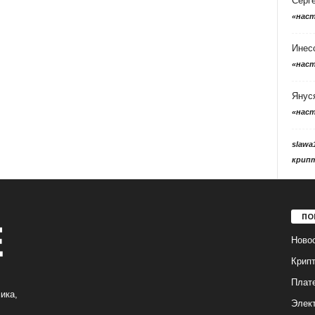
Серг
«нас
Инес
«нас
Янус
«нас
slawa
крип
ПО
Ново
Крип
Плат
ика,
Элек