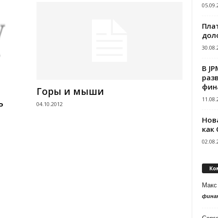
05.09.
Пла
дол
30.08.
В J
раз
фин
Горы и мыши
11.08.
ь
04.10.2012
Нов
как
02.08.
Ко
Макс
фина