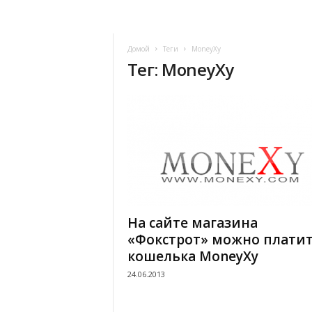
Домой
Теги
MoneyXy
Тег: MoneyXy
На сайте магазина
«Фокстрот» можно платит
кошелька MoneyXy
24.06.2013