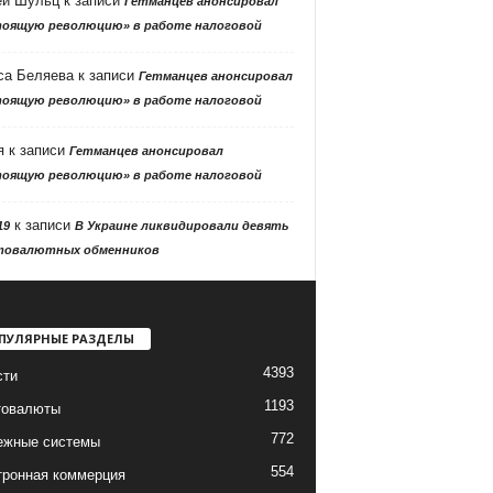
ей Шульц
к записи
Гетманцев анонсировал
тоящую революцию» в работе налоговой
са Беляева
к записи
Гетманцев анонсировал
тоящую революцию» в работе налоговой
я
к записи
Гетманцев анонсировал
тоящую революцию» в работе налоговой
к записи
19
В Украине ликвидировали девять
товалютных обменников
ПУЛЯРНЫЕ РАЗДЕЛЫ
4393
сти
1193
товалюты
772
ежные системы
554
тронная коммерция