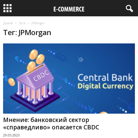
Домой
Теги
JPMorgan
Тег: JPMorgan
Мнение: банковский сектор
«справедливо» опасается CBDC
29.05.2023