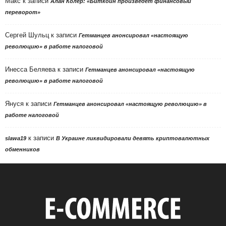
Макс
к записи
Алан Колер: «Биткоин произведет финансовый
переворот»
Сергей Шульц
к записи
Гетманцев анонсировал «настоящую
революцию» в работе налоговой
Инесса Беляева
к записи
Гетманцев анонсировал «настоящую
революцию» в работе налоговой
Януся
к записи
Гетманцев анонсировал «настоящую революцию» в
работе налоговой
к записи
slawa19
В Украине ликвидировали девять криптовалютных
обменников