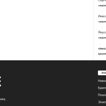
Серг
«нас
Инес
«нас
Янус
«нас
slawa
крип
ПО
Ново
Крип
Плат
ика,
Элек