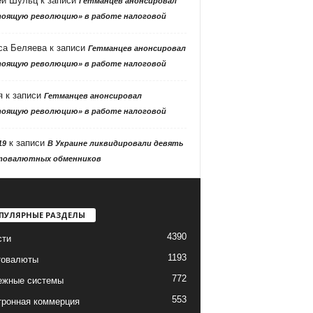
ей Шульц
к записи
Гетманцев анонсировал
тоящую революцию» в работе налоговой
са Беляева
к записи
Гетманцев анонсировал
тоящую революцию» в работе налоговой
я
к записи
Гетманцев анонсировал
тоящую революцию» в работе налоговой
к записи
19
В Украине ликвидировали девять
товалютных обменников
ПУЛЯРНЫЕ РАЗДЕЛЫ
4390
сти
1193
товалюты
772
ежные системы
553
тронная коммерция