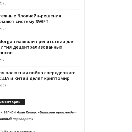
2025
тежные блокчейн-решения
омают систему SWIFT
2025
PMorgan назвали препятствия для
вития децентрализованных
ансов
2025
ая валютная война сверхдержав:
 США и Китай делят криптомир
2025
мментарии
к записи
Алан Колер: «Биткоин произведет
нсовый переворот»