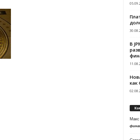
05.09.
Пла
дол
30.08.
В J
раз
фин
11.08.
Нов
как
02.08.
Ко
Макс
фина