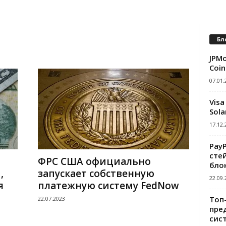
Бл
JPMo
Coin
07.01.
Visa
Sola
17.12.
Pay
сте
ФРС США официально
бло
,
запускает собственную
22.09.
я
платежную систему FedNow
Топ
22.07.2023
пре
сис