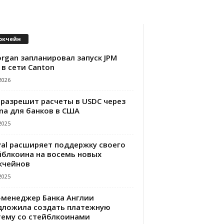
окчейн
rgan запланировал запуск JPM
 в сети Canton
2026
 разрешит расчеты в USDC через
na для банков в США
2025
Pal расширяет поддержку своего
йблкоина на восемь новых
кчейнов
2025
-менеджер Банка Англии
дложила создать платежную
тему со стейблкоинами