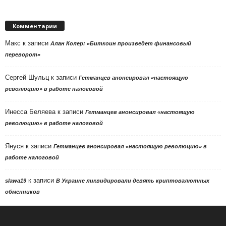
Комментарии
Макс
к записи
Алан Колер: «Биткоин произведет финансовый
переворот»
Сергей Шульц
к записи
Гетманцев анонсировал «настоящую
революцию» в работе налоговой
Инесса Беляева
к записи
Гетманцев анонсировал «настоящую
революцию» в работе налоговой
Януся
к записи
Гетманцев анонсировал «настоящую революцию» в
работе налоговой
к записи
slawa19
В Украине ликвидировали девять криптовалютных
обменников