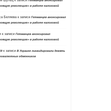
ей Шульц
к записи
Гетманцев анонсировал
тоящую революцию» в работе налоговой
са Беляева
к записи
Гетманцев анонсировал
тоящую революцию» в работе налоговой
я
к записи
Гетманцев анонсировал
тоящую революцию» в работе налоговой
к записи
19
В Украине ликвидировали девять
товалютных обменников