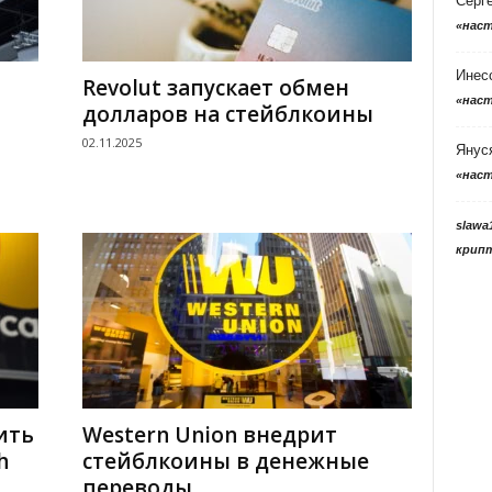
Серг
«нас
Инес
Revolut запускает обмен
«нас
долларов на стейблкоины
02.11.2025
Янус
«нас
slawa
крип
ить
Western Union внедрит
h
стейблкоины в денежные
переводы