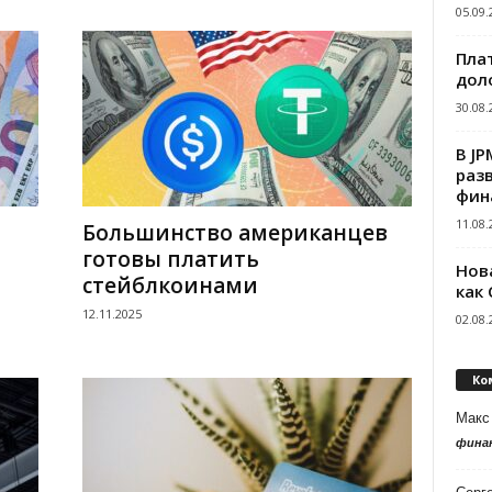
05.09.
Пла
дол
30.08.
В J
раз
фин
11.08.
Большинство американцев
готовы платить
Нов
стейблкоинами
как
12.11.2025
02.08.
Ко
Макс
фина