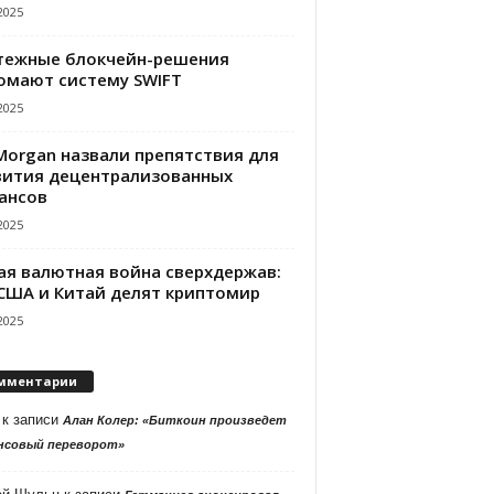
2025
тежные блокчейн-решения
омают систему SWIFT
2025
PMorgan назвали препятствия для
вития децентрализованных
ансов
2025
ая валютная война сверхдержав:
 США и Китай делят криптомир
2025
мментарии
к записи
Алан Колер: «Биткоин произведет
нсовый переворот»