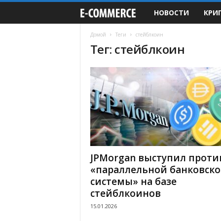
НОВОСТИ
КРИ
e
-
Домой
Теги
стейблкоин
Тег: стейблкоин
C
o
m
m
e
JPMorgan выступил проти
r
«параллельной банковск
системы» на базе
c
стейблкоинов
15.01.2026
e