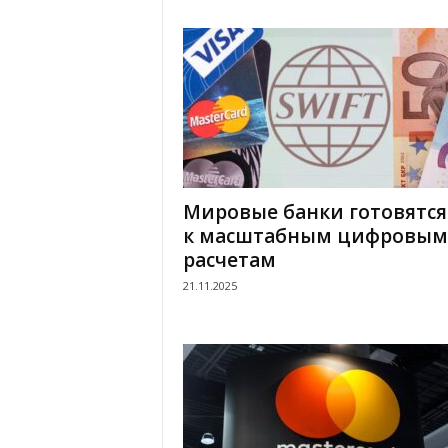
.
c
o
m
.
Мировые банки готовятся
к масштабным цифровым
u
расчетам
a
21.11.2025