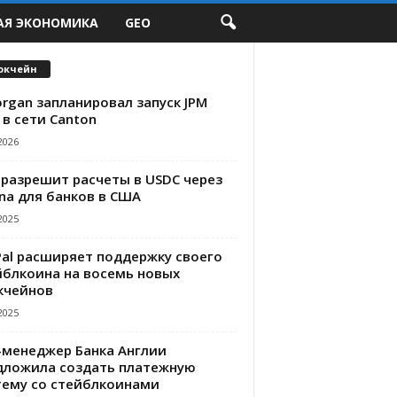
АЯ ЭКОНОМИКА
GEO
окчейн
rgan запланировал запуск JPM
 в сети Canton
2026
 разрешит расчеты в USDC через
na для банков в США
2025
Pal расширяет поддержку своего
йблкоина на восемь новых
кчейнов
2025
-менеджер Банка Англии
дложила создать платежную
тему со стейблкоинами