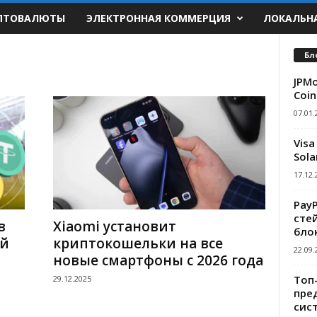
ПТОВАЛЮТЫ
ЭЛЕКТРОННАЯ КОММЕРЦИЯ
ЛОКАЛЬН
Бл
JPMo
Coin
07.01.
Visa
Sola
17.12.
Pay
сте
в
Xiaomi установит
бло
ой
криптокошельки на все
22.09.
новые смартфоны с 2026 года
Топ
29.12.2025
пре
сис