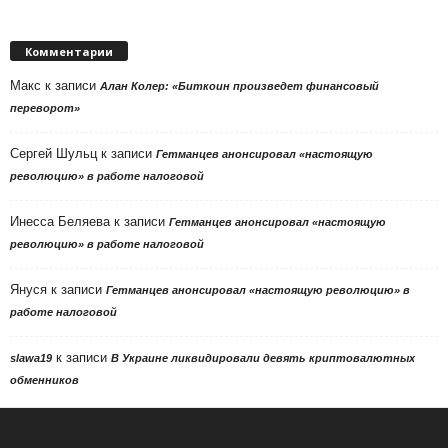
Комментарии
Макс
к записи
Алан Колер: «Биткоин произведет финансовый
переворот»
Сергей Шульц
к записи
Гетманцев анонсировал «настоящую
революцию» в работе налоговой
Инесса Беляева
к записи
Гетманцев анонсировал «настоящую
революцию» в работе налоговой
Януся
к записи
Гетманцев анонсировал «настоящую революцию» в
работе налоговой
к записи
slawa19
В Украине ликвидировали девять криптовалютных
обменников