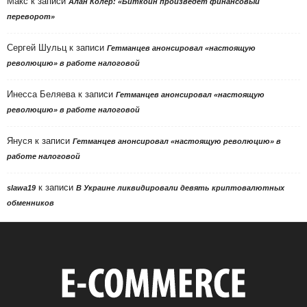
Макс
к записи
Алан Колер: «Биткоин произведет финансовый
переворот»
Сергей Шульц
к записи
Гетманцев анонсировал «настоящую
революцию» в работе налоговой
Инесса Беляева
к записи
Гетманцев анонсировал «настоящую
революцию» в работе налоговой
Януся
к записи
Гетманцев анонсировал «настоящую революцию» в
работе налоговой
к записи
slawa19
В Украине ликвидировали девять криптовалютных
обменников