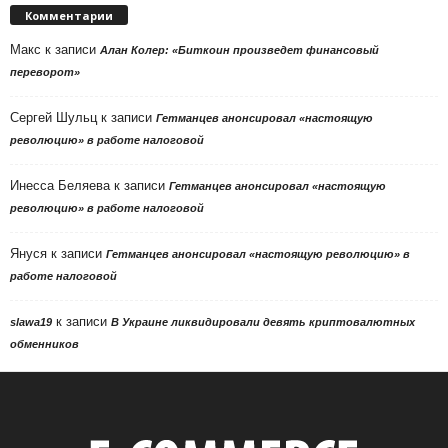
Комментарии
Макс
к записи
Алан Колер: «Биткоин произведет финансовый
переворот»
Сергей Шульц
к записи
Гетманцев анонсировал «настоящую
революцию» в работе налоговой
Инесса Беляева
к записи
Гетманцев анонсировал «настоящую
революцию» в работе налоговой
Януся
к записи
Гетманцев анонсировал «настоящую революцию» в
работе налоговой
к записи
slawa19
В Украине ликвидировали девять криптовалютных
обменников