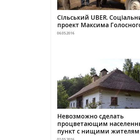
Сільський UBER. Соціальн
проект Максима Голосног
06.05.2016
Невозможно сделать
процветающим населенн
пункт с нищими жителям
02.05.2016