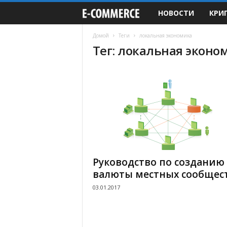
НОВОСТИ
КРИ
e
-
Домой
Теги
локальная экономика
Тег: локальная эконо
C
o
m
m
e
Руководство по созданию
r
валюты местных сообщес
03.01.2017
c
e