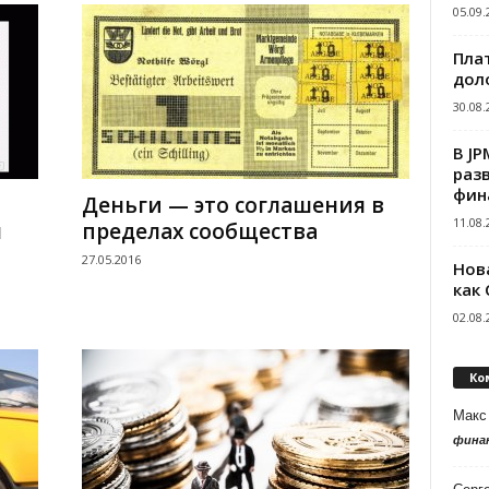
05.09.
Пла
дол
30.08.
В J
раз
фин
Деньги — это соглашения в
11.08.
я
пределах сообщества
27.05.2016
Нов
как
02.08.
Ко
Макс
фина