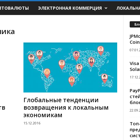
ПТОВАЛЮТЫ
ЭЛЕКТРОННАЯ КОММЕРЦИЯ
ЛОКАЛЬН
Бл
мика
JPMo
Coin
07.01.
Visa
Sola
17.12.
Pay
сте
Глобальные тенденции
бло
тв
возвращения к локальным
22.09.
экономикам
Топ
15.12.2016
пре
сис