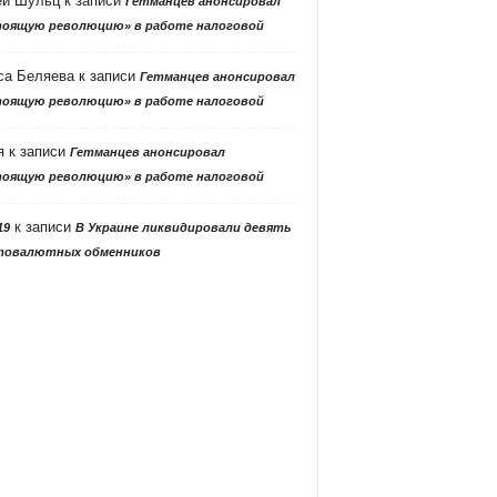
ей Шульц
к записи
Гетманцев анонсировал
тоящую революцию» в работе налоговой
са Беляева
к записи
Гетманцев анонсировал
тоящую революцию» в работе налоговой
я
к записи
Гетманцев анонсировал
тоящую революцию» в работе налоговой
к записи
19
В Украине ликвидировали девять
товалютных обменников