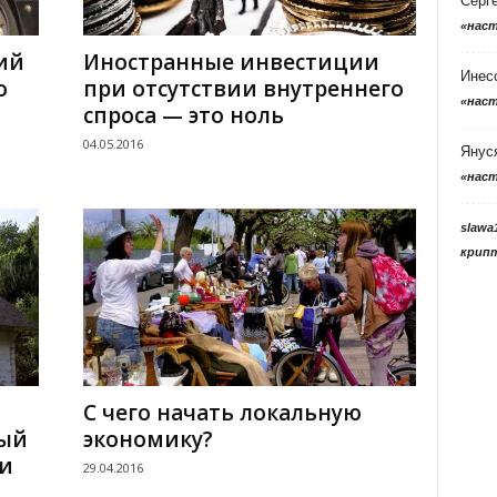
Серг
«нас
ий
Иностранные инвестиции
Инес
о
при отсутствии внутреннего
«нас
спроса — это ноль
04.05.2016
Янус
«нас
slawa
крип
С чего начать локальную
ый
экономику?
и
29.04.2016