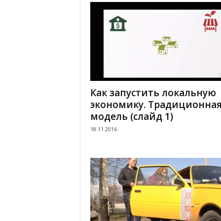
.
c
o
m
Как запустить локальную
.
экономику. Традиционна
модель (слайд 1)
u
18.11.2016
a