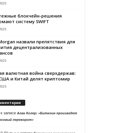
2025
тежные блокчейн-решения
омают систему SWIFT
2025
PMorgan назвали препятствия для
вития децентрализованных
ансов
2025
ая валютная война сверхдержав:
 США и Китай делят криптомир
2025
мментарии
к записи
Алан Колер: «Биткоин произведет
нсовый переворот»