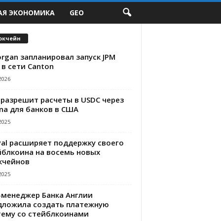
АЯ ЭКОНОМИКА
GEO
окчейн
rgan запланировал запуск JPM
 в сети Canton
2026
 разрешит расчеты в USDC через
na для банков в США
2025
Pal расширяет поддержку своего
йблкоина на восемь новых
кчейнов
2025
-менеджер Банка Англии
дложила создать платежную
тему со стейблкоинами