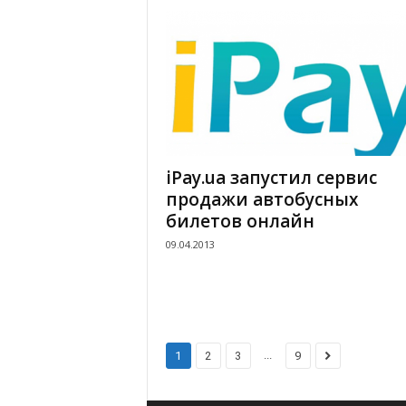
iPay.ua запустил сервис
продажи автобусных
билетов онлайн
09.04.2013
...
1
2
3
9