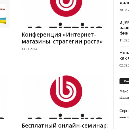
дол
30.08.
В J
раз
фин
Конференция «Интернет-
магазины: стратегии роста»
11.08.
13.01.2014
Нов
как
02.08.
Ко
Макс
фина
Серг
«нас
Бесплатный онлайн-семинар: