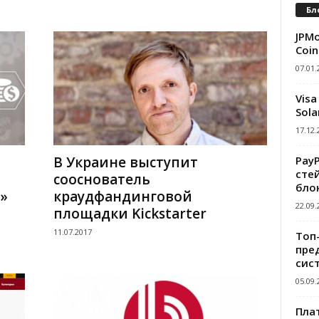
Бл
JPMo
Coin
07.01.
Visa
Sola
17.12.
Pay
В Украине выступит
сте
сооснователь
бло
»
краудфандинговой
22.09.
площадки Kickstarter
11.07.2017
Топ
пре
сис
05.09.
Пла