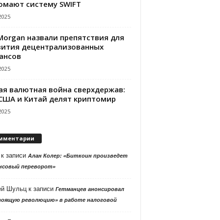
омают систему SWIFT
2025
PMorgan назвали препятствия для
вития децентрализованных
ансов
2025
ая валютная война сверхдержав:
 США и Китай делят криптомир
2025
мментарии
к записи
Алан Колер: «Биткоин произведет
нсовый переворот»
ей Шульц
к записи
Гетманцев анонсировал
тоящую революцию» в работе налоговой