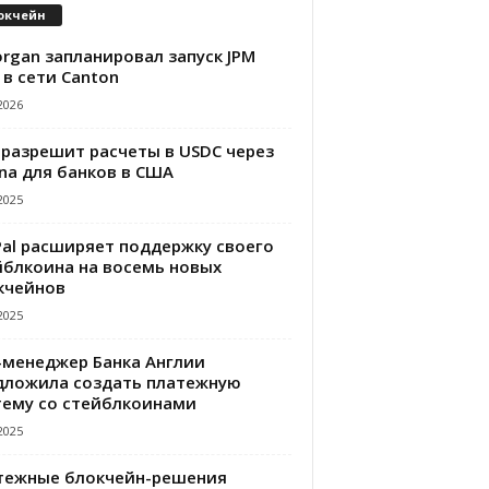
окчейн
rgan запланировал запуск JPM
 в сети Canton
2026
 разрешит расчеты в USDC через
na для банков в США
2025
Pal расширяет поддержку своего
йблкоина на восемь новых
кчейнов
2025
-менеджер Банка Англии
дложила создать платежную
тему со стейблкоинами
2025
тежные блокчейн-решения