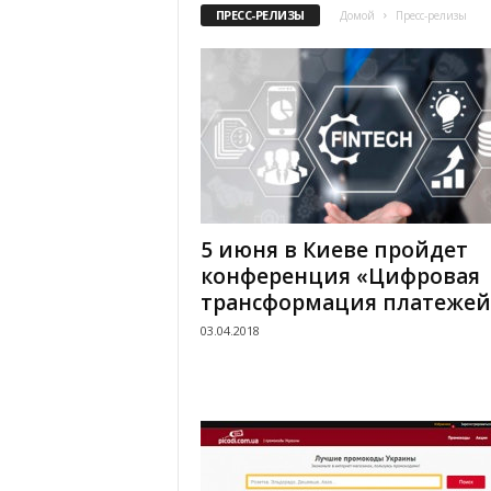
ПРЕСС-РЕЛИЗЫ
Домой
Пресс-релизы
.
c
o
m
.
5 июня в Киеве пройдет
u
конференция «Цифровая
трансформация платежей
a
03.04.2018