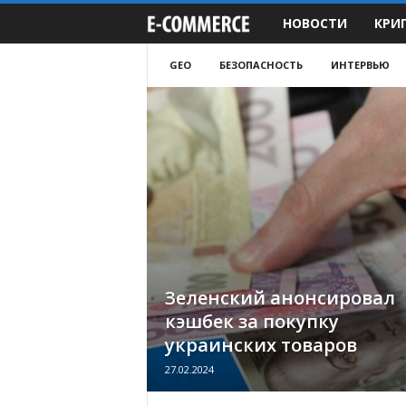
НОВОСТИ
КРИ
e
-
GEO
БЕЗОПАСНОСТЬ
ИНТЕРВЬЮ
C
o
m
m
e
Зеленский анонсировал
r
кэшбек за покупку
украинских товаров
c
27.02.2024
e