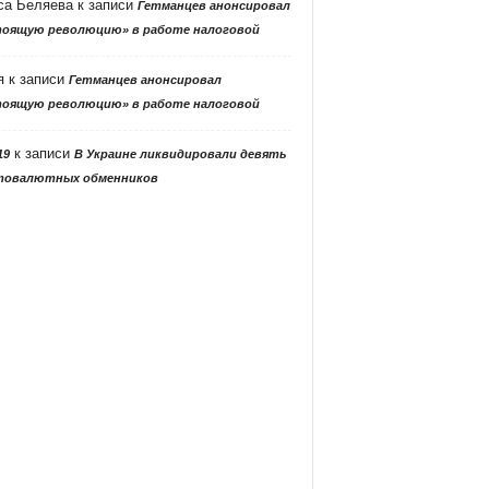
са Беляева
к записи
Гетманцев анонсировал
тоящую революцию» в работе налоговой
я
к записи
Гетманцев анонсировал
тоящую революцию» в работе налоговой
к записи
19
В Украине ликвидировали девять
товалютных обменников