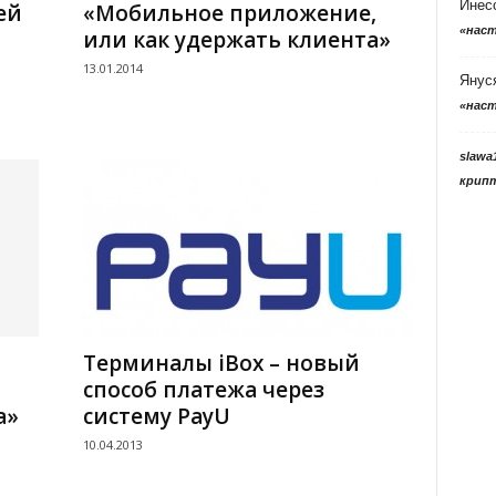
Инес
ей
«Мобильное приложение,
«нас
или как удержать клиента»
13.01.2014
Янус
«нас
slawa
крип
Терминалы iBox – новый
способ платежа через
а»
систему PayU
10.04.2013