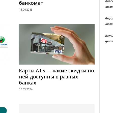
Инес
банкомат
«нас
15.04.2013
Янус
«нас
slawa
крип
Карты АТБ — какие скидки по
ней доступны в разных
банках
16.03.2024