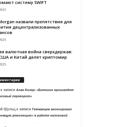
омают систему SWIFT
2025
PMorgan назвали препятствия для
вития децентрализованных
ансов
2025
ая валютная война сверхдержав:
 США и Китай делят криптомир
2025
мментарии
к записи
Алан Колер: «Биткоин произведет
нсовый переворот»
ей Шульц
к записи
Гетманцев анонсировал
тоящую революцию» в работе налоговой