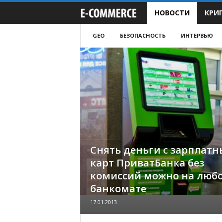
НОВОСТИ
КРИ
e
-
GEO
БЕЗОПАСНОСТЬ
ИНТЕРВЬЮ
C
o
m
m
e
Снять деньги с зарплатн
карт ПриватБанка без
r
комиссий можно на люб
банкомате
c
17.01.2013
e