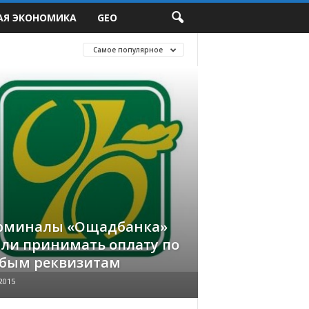
АЯ ЭКОНОМИКА
GEO
Самое популярное
рминалы «Ощадбанка»
али принимать оплату по
бым реквизитам
2015