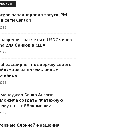
окчейн
rgan запланировал запуск JPM
 в сети Canton
2026
 разрешит расчеты в USDC через
na для банков в США
2025
Pal расширяет поддержку своего
йблкоина на восемь новых
кчейнов
2025
-менеджер Банка Англии
дложила создать платежную
тему со стейблкоинами
2025
тежные блокчейн-решения