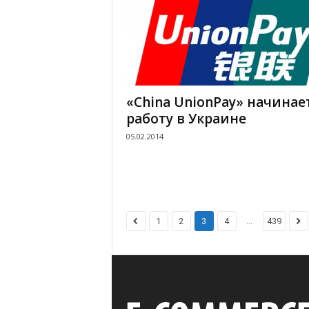
«China UnionPay» начинае
работу в Украине
05.02.2014
...
1
2
3
4
439