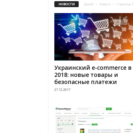
НОВОСТИ
Домой
Новости
Страница 
.
c
o
m
.
Украинский e-commerce в
u
2018: новые товары и
безопасные платежи
a
27.12.2017