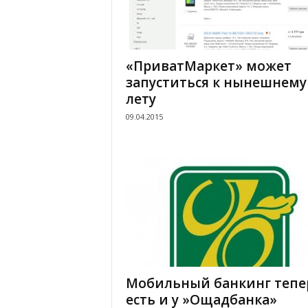
«ПриватМаркет» может
запуститься к нынешнему
лету
09.04.2015
Мобильный банкинг тепе
есть и у »Ощадбанка»