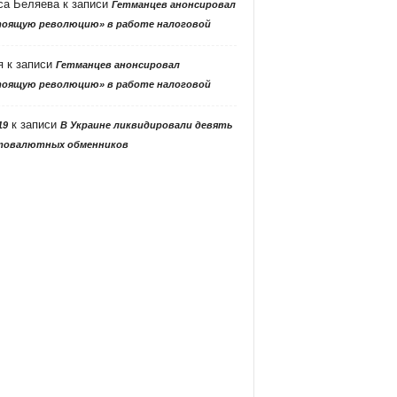
са Беляева
к записи
Гетманцев анонсировал
тоящую революцию» в работе налоговой
я
к записи
Гетманцев анонсировал
тоящую революцию» в работе налоговой
к записи
19
В Украине ликвидировали девять
товалютных обменников