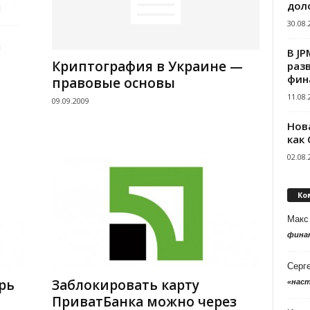
дол
30.08.
В J
Криптография в Украине —
раз
фин
правовые основы
11.08.
09.09.2009
Нов
как
02.08.
Ко
Макс
фина
Серг
рь
Заблокировать карту
«нас
ПриватБанка можно через