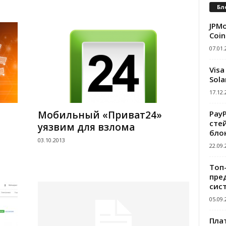
Бл
3
JPMo
Coin
07.01.
Visa
Sola
17.12.
Pay
Мобильный «Приват24»
сте
уязвим для взлома
бло
03.10.2013
22.09.
Топ
пре
сис
05.09.
Пла