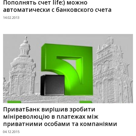
Пополнять счет life:) можно
автоматически с банковского счета
14.02.2013
ПриватБанк вирішив зробити
мініреволюцію в платежах між
приватними особами та компаніями
04.12.2015