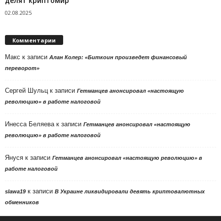
делят криптомир
02.08.2025
Комментарии
Макс
к записи
Алан Колер: «Биткоин произведет финансовый
переворот»
Сергей Шульц
к записи
Гетманцев анонсировал «настоящую
революцию» в работе налоговой
Инесса Беляева
к записи
Гетманцев анонсировал «настоящую
революцию» в работе налоговой
Януся
к записи
Гетманцев анонсировал «настоящую революцию» в
работе налоговой
к записи
slawa19
В Украине ликвидировали девять криптовалютных
обменников