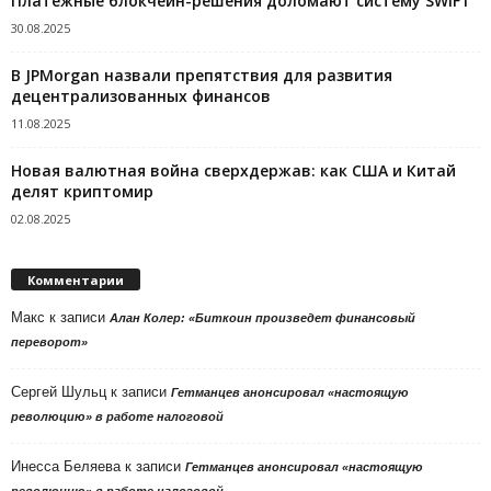
Платежные блокчейн-решения доломают систему SWIFT
30.08.2025
В JPMorgan назвали препятствия для развития
децентрализованных финансов
11.08.2025
Новая валютная война сверхдержав: как США и Китай
делят криптомир
02.08.2025
Комментарии
Макс
к записи
Алан Колер: «Биткоин произведет финансовый
переворот»
Сергей Шульц
к записи
Гетманцев анонсировал «настоящую
революцию» в работе налоговой
Инесса Беляева
к записи
Гетманцев анонсировал «настоящую
революцию» в работе налоговой