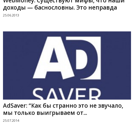
WebMoney: Существуют мифы, что наши
доходы — баснословны. Это неправда
25.06.2013
AdSaver: “Как бы странно это не звучало,
мы только выигрываем от...
25.07.2014