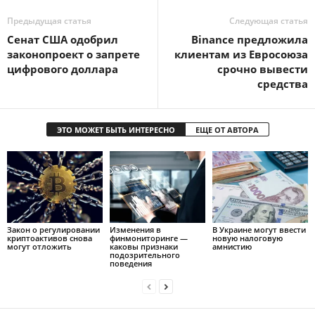
Предыдущая статья
Следующая статья
Сенат США одобрил
Binance предложила
законопроект о запрете
клиентам из Евросоюза
цифрового доллара
срочно вывести
средства
ЭТО МОЖЕТ БЫТЬ ИНТЕРЕСНО
ЕЩЕ ОТ АВТОРА
Закон о регулировании
Изменения в
В Украине могут ввести
криптоактивов снова
финмониторинге —
новую налоговую
могут отложить
каковы признаки
амнистию
подозрительного
поведения