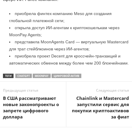
приобрела финтех-компанию Meso для создания
глобальной платежной сети;
открыла доступ ИИ-агентам к криптокошелькам через
MoonPay Agents;
представила MoonAgents Card — виртуальную Mastercard
для трат стейблкоинов через ИИ-агентов;
приобрела проект Decent для кроссчейн-транзакций и
автоматических обменов между более чем 200 блокчейнами.
ТЕГИ
CHATGPT
MOONPAY
ЦИФРОВОЙ АКТИВ
Предыдущая статья
Следующая статья
В США рассматривают
Chainlink и Mastercard
новые законопроекты о
запустили сервис для
запрете цифрового
покупки криптоактивов
доллара
за фиат