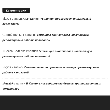
Комментарии
Макс
к записи
Алан Колер: «Биткоин произведет финансовый
переворот»
Сергей Шульц
к записи
Гетманцев анонсировал «настоящую
революцию» в работе налоговой
Инесса Беляева
к записи
Гетманцев анонсировал «настоящую
революцию» в работе налоговой
Януся
к записи
Гетманцев анонсировал «настоящую революцию» в
работе налоговой
к записи
slawa19
В Украине ликвидировали девять криптовалютных
обменников