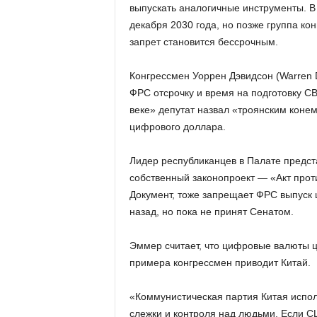
выпускать аналогичные инструменты. В
декабря 2030 года, но позже группа ко
запрет становится бессрочным.
Конгрессмен Уоррен Дэвидсон (Warren D
ФРС отсрочку и время на подготовку C
веке» депутат назвал «троянским коне
цифрового доллара.
Лидер республиканцев в Палате предс
собственный законопроект — «Акт против
Документ, тоже запрещает ФРС выпуск 
назад, но пока не принят Сенатом.
Эммер считает, что цифровые валюты ц
примера конгрессмен приводит Китай.
«Коммунистическая партия Китая испол
слежки и контроля над людьми. Если С