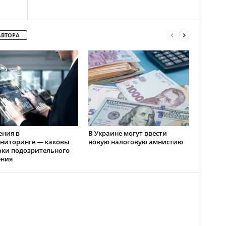
АВТОРА
ения в
В Украине могут ввести
ниторинге — каковы
новую налоговую амнистию
аки подозрительного
ения