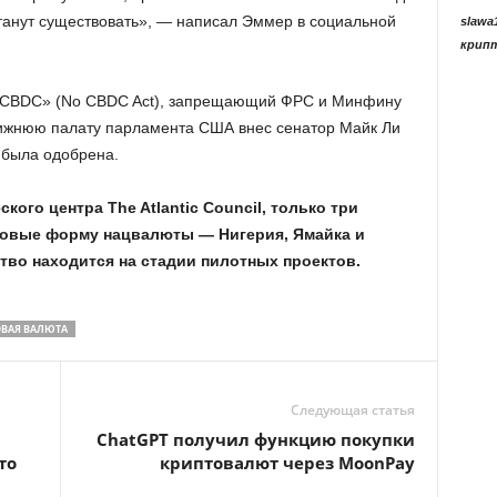
станут существовать», — написал Эммер в социальной
slawa
крип
те CBDC» (No CBDC Act), запрещающий ФРС и Минфину
нижнюю палату парламента США внес сенатор Майк Ли
е была одобрена.
кого центра The Atlantic Council, только три
овые форму нацвалюты — Нигерия, Ямайка и
ство находится на стадии пилотных проектов.
ВАЯ ВАЛЮТА
Следующая статья
ChatGPT получил функцию покупки
то
криптовалют через MoonPay