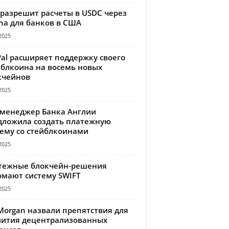
 разрешит расчеты в USDC через
na для банков в США
2025
Pal расширяет поддержку своего
йблкоина на восемь новых
кчейнов
2025
-менеджер Банка Англии
дложила создать платежную
тему со стейблкоинами
2025
тежные блокчейн-решения
омают систему SWIFT
2025
Morgan назвали препятствия для
вития децентрализованных