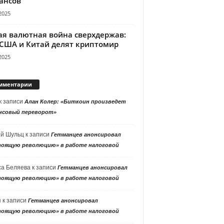
ансов
2025
ая валютная война сверхдержав:
 США и Китай делят криптомир
2025
мментарии
к записи
Алан Колер: «Биткоин произведет
нсовый переворот»
ей Шульц
к записи
Гетманцев анонсировал
тоящую революцию» в работе налоговой
са Беляева
к записи
Гетманцев анонсировал
тоящую революцию» в работе налоговой
я
к записи
Гетманцев анонсировал
тоящую революцию» в работе налоговой