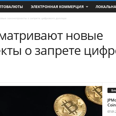
ПТОВАЛЮТЫ
ЭЛЕКТРОННАЯ КОММЕРЦИЯ
ЛОКАЛЬН
овые законопроекты о запрете цифрового доллара
сматривают новые
кты о запрете цифр
Бл
JPM
Coin
07.01.