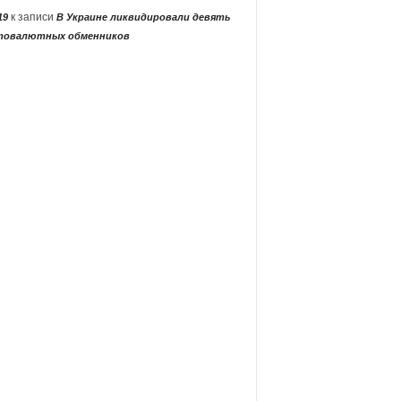
к записи
19
В Украине ликвидировали девять
товалютных обменников