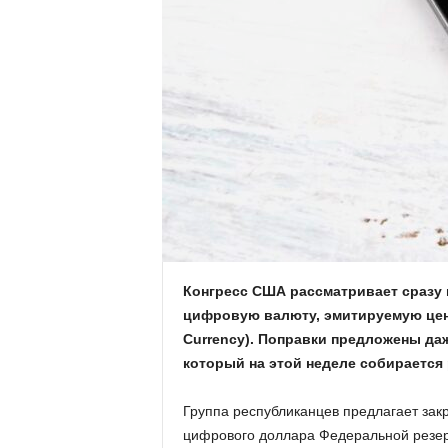
.
c
o
m
.
u
a
Конгресс США рассматривает сразу 
цифровую валюту, эмитируемую цент
Currency). Поправки предложены даж
который на этой неделе собирается
Группа республиканцев предлагает зак
цифрового доллара Федеральной резе