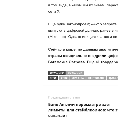
в том виде, в каком мы их знаем, пере
сети Х.
Еще один законопроект, «Акт о запре
выпускать цифровой доллар, ранее в 
(Mike Lee). Однако инициатива так и н
Сейчас в мире, по данным аналитичес
страны официально внедрили цифр
Багамские Острова. Еще 41 государ
ИСТОЧНИК
ИСТОЧНИК
ТЕГИ
CBDC
ФРС США
ЦЕНТРОБАНК
ЦИФРО
Предыдущая статья
Банк Англии пересматривает
лимиты для стейблкоинов: что э
означает