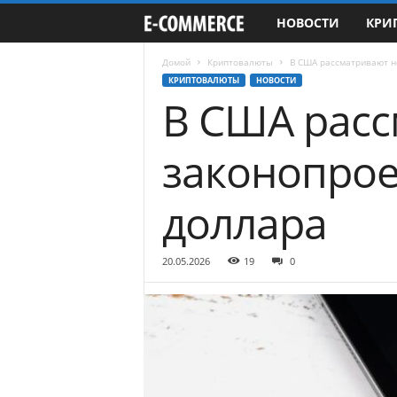
НОВОСТИ
КРИ
e
-
Домой
Криптовалюты
В США рассматривают н
КРИПТОВАЛЮТЫ
НОВОСТИ
В США рас
C
o
законопрое
m
доллара
m
e
20.05.2026
19
0
r
c
e