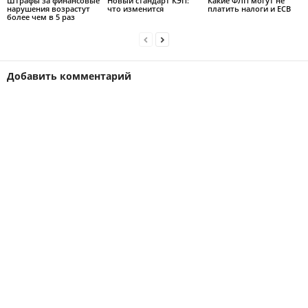
Штрафы за финансовые
Новый стандарт КЭП:
Какие ФЛП могут не
нарушения возрастут
что изменится
платить налоги и ЕСВ
более чем в 5 раз
Добавить комментарий