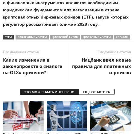
о финансовых инструментах являются необходимым
юридическим фундаментом для легализации в стране
криптовалютных биржевых фондов (ETF), запуск которых
регулятор рассматривает ближе к 2028 году.
ТЕГИ
ПЛАТЕЖНЫЕ УСЛУГИ
ЦИФРОВОЙ АКТИВ
ЦИФРОВЫЕ УСЛУГИ
ЯПОНИЯ
Предыдущая статья
Следующая статья
Какие изменения в
Нацбанк ввел новые
законопроекте о «налоге
правила для платежных
на OLX» приняли?
сервисов
ЭТО МОЖЕТ БЫТЬ ИНТЕРЕСНО
ЕЩЕ ОТ АВТОРА