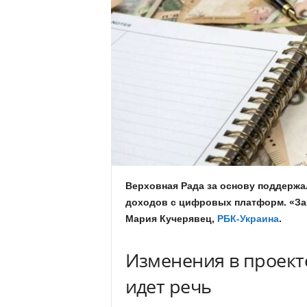
.
c
o
m
.
u
Верховная Рада за основу поддержа
a
доходов с цифровых платформ. «За»
Мария Кучерявец,
РБК-Украина
.
Изменения в проекте
идет речь