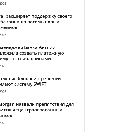
2025
Pal расширяет поддержку своего
йблкоина на восемь новых
кчейнов
2025
-менеджер Банка Англии
дложила создать платежную
тему со стейблкоинами
2025
тежные блокчейн-решения
омают систему SWIFT
2025
Morgan назвали препятствия для
вития децентрализованных
ансов
2025