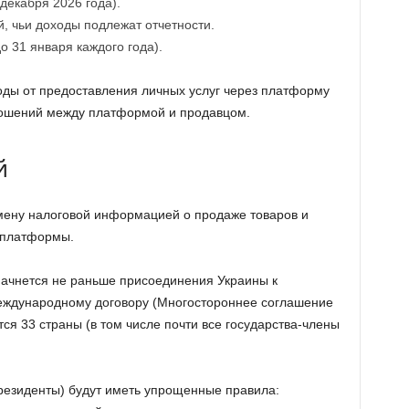
 декабря 2026 года).
, чьи доходы подлежат отчетности.
о 31 января каждого года).
ды от предоставления личных услуг через платформу
ношений между платформой и продавцом.
й
мену налоговой информацией о продаже товаров и
 платформы.
чнется не раньше присоединения Украины к
еждународному договору (Многостороннее соглашение
тся 33 страны (в том числе почти все государства-члены
резиденты) будут иметь упрощенные правила: