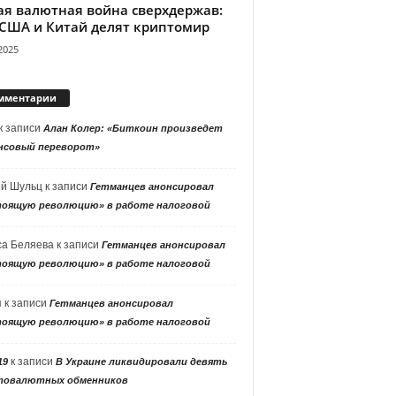
ая валютная война сверхдержав:
 США и Китай делят криптомир
2025
мментарии
к записи
Алан Колер: «Биткоин произведет
нсовый переворот»
ей Шульц
к записи
Гетманцев анонсировал
тоящую революцию» в работе налоговой
са Беляева
к записи
Гетманцев анонсировал
тоящую революцию» в работе налоговой
я
к записи
Гетманцев анонсировал
тоящую революцию» в работе налоговой
к записи
19
В Украине ликвидировали девять
товалютных обменников