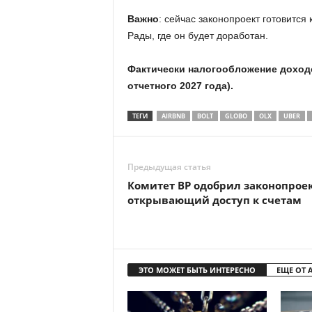
Важно
: сейчас законопроект готовитс
Рады, где он будет доработан.
Фактически налогообложение доходов
отчетного 2027 года).
ТЕГИ
AIRBNB
BOLT
GLOBO
OLX
UBER
Предыдущая статья
Комитет ВР одобрил законопроек
открывающий доступ к счетам
ЭТО МОЖЕТ БЫТЬ ИНТЕРЕСНО
ЕЩЕ ОТ 