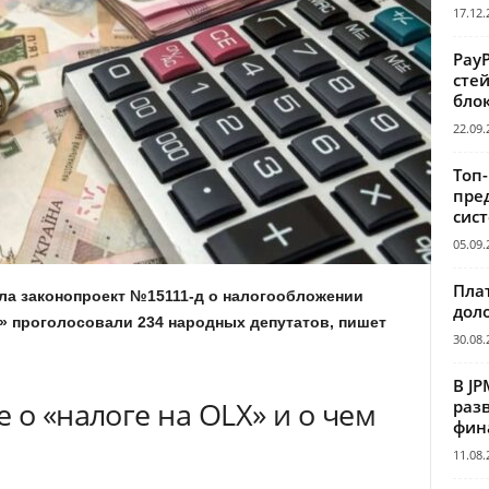
17.12.
Pay
сте
бло
22.09.
Топ
пре
сис
05.09.
Пла
ла законопроект №15111-д о налогообложении
дол
 проголосовали 234 народных депутатов, пишет
30.08.
В JP
 о «налоге на OLX» и о чем
раз
фин
11.08.