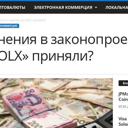
ПТОВАЛЮТЫ
ЭЛЕКТРОННАЯ КОММЕРЦИЯ
ЛОКАЛЬН
кте о «налоге на OLX» приняли?
 КОММЕРЦИЯ
нения в законопрое
 OLX» приняли?
Бл
JPM
Coin
07.01.
Visa
Sola