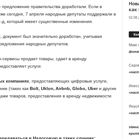
Нов
 предложение правительства доработали. Если в
как
же сегодня, 7 апреля народные депутаты поддержали в
02.08.
-д, который имеет существенные изменения.
Ко
 документ был значительно доработан, учитывая
предложения народных депутатов.
Макс
фина
н-сервисы продает товары, сдает в аренду
Серг
редоставляет услуги.
«нас
ых компаниях
, предоставляющих цифровые услуги,
Инес
нке (таких как
Bolt, Uklon, Airbnb, Globo, Uber
и другие
«нас
дажи товаров, предоставления в аренду недвижимости
Янус
«нас
slawa
крип
ередаваться в Налоговую в таких случаях: