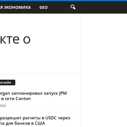
АЯ ЭКОНОМИКА
GEO
кте о
окчейн
organ запланировал запуск JPM
 в сети Canton
2026
 разрешит расчеты в USDC через
na для банков в США